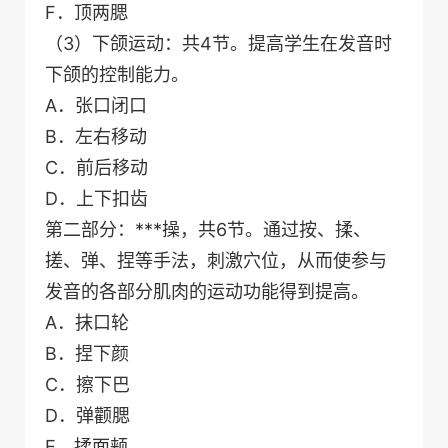
F．顶两腮
（3）下颌运动：共4节。提高学生在发音时
下颌的控制能力。
A．张口闭口
B．左右移动
C．前后移动
D．上下扣齿
第二部分：***操，共6节。通过按、揉、
搓、弹、捏等手法，刺激穴位，从而使参与
发音的各部分肌肉的运动功能得到提高。
A．抹口轮
B．捏下颜
C．擦下巴
D．弹颧腮
E．揉面颊