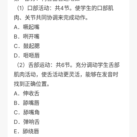
（1）口部活动：共4节。使学生的口部肌
肉、关节共同协调来完成动作。
A．噘起嘴
B．咧开嘴
C．鼓起腮
D．咂咂唇
（2）舌部运动：共6节。充分调动学生舌部
肌肉活动，使舌活动更灵活，能够在发音时
找到正确位置。
A．伸收舌
B．舔嘴唇
C．舔嘴角
D．弹响舌
E．舔绕唇