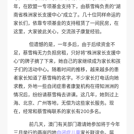
年，在欧盟一专项基金支持下，由蔡雪梅负责的“湖
南省株洲家长支援中心”成立了。几十位同样命运的
家长们，依靠专项基金的支持租赁了一间民房，在
这里，大家彼此关心，交流孩子康复经验。
但遗憾的是，一年多后，由于后续资金不
足，蔡雪梅无力负担房租，只好将“株洲家长支援中
心”的牌子摘了下来，她自己的家继续成为家长和孩
子们的活动中心。随着时间的推移，越来越多的患
者家长知道了蔡雪梅的名字。不少家长打电话向她
求教，外地一些自闭症患者康复机构在得知洲洲的
情况后，纷纷请蔡雪梅去讲课。这几年，她到过上
海、北京、广州等地，无偿为这些家长服务。现
在，经常和蔡雪梅联系的家长有200多名。
前几天，澳门有关部门邀请她参加将于今年
三月举行的两岸四地
自闭症
儿童
家长联谊会。届