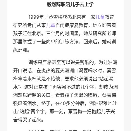
毅然辞职陪儿子去上学
1999年，蔡雪梅获悉北京有一家
儿童
教育
研究所专门从事
儿童
自闭症康复教育，她立即带着
孩子赶往北京。三个月的时间里，她从研究所老师
那里掌握了一些简单的训练方法。回来后，她就训
练洲洲。
训练是严格甚至可以说是残酷的，为让洲洲
开口说话，在炎热的夏天洲洲口渴要喝水时，蔡雪
梅拿着水杯就是不给他，要求他必须说出“站起喝
水”。这对正常孩子再容易不过的几个字，却成为洲
洲难以跨越的关口。看着孩子焦渴的嘴唇，蔡雪梅
强忍着泪水。终于，在40多分钟后，洲洲艰难地吐
出“站起”两个字。那一刻，蔡雪梅一把抱起儿子兴
奋得哭了起来。