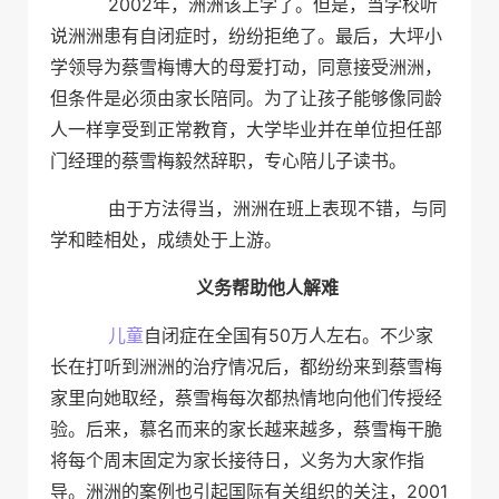
2002年，洲洲该上学了。但是，当学校听
说洲洲患有自闭症时，纷纷拒绝了。最后，大坪小
学领导为蔡雪梅博大的母爱打动，同意接受洲洲，
但条件是必须由家长陪同。为了让孩子能够像同龄
人一样享受到正常教育，大学毕业并在单位担任部
门经理的蔡雪梅毅然辞职，专心陪儿子读书。
由于方法得当，洲洲在班上表现不错，与同
学和睦相处，成绩处于上游。
义务帮助他人解难
儿童
自闭症在全国有50万人左右。不少家
长在打听到洲洲的治疗情况后，都纷纷来到蔡雪梅
家里向她取经，蔡雪梅每次都热情地向他们传授经
验。后来，慕名而来的家长越来越多，蔡雪梅干脆
将每个周末固定为家长接待日，义务为大家作指
导。洲洲的案例也引起国际有关组织的关注，2001