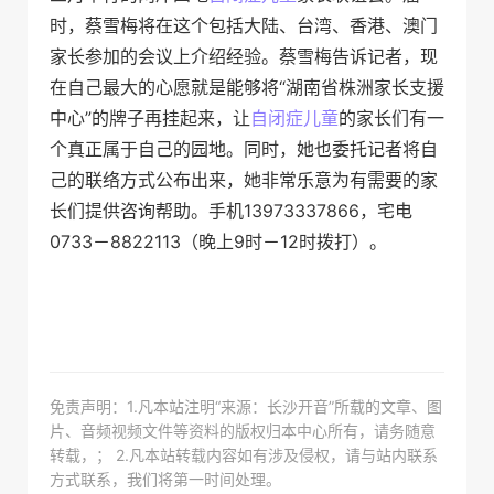
时，蔡雪梅将在这个包括大陆、台湾、香港、澳门
家长参加的会议上介绍经验。蔡雪梅告诉记者，现
在自己最大的心愿就是能够将“湖南省株洲家长支援
中心”的牌子再挂起来，让
自闭症
儿童
的家长们有一
个真正属于自己的园地。同时，她也委托记者将自
己的联络方式公布出来，她非常乐意为有需要的家
长们提供咨询帮助。手机13973337866，宅电
0733－8822113（晚上9时－12时拨打）。
免责声明：1.凡本站注明“来源：长沙开音”所载的文章、图
片、音频视频文件等资料的版权归本中心所有，请务随意
转载，； 2.凡本站转载内容如有涉及侵权，请与站内联系
方式联系，我们将第一时间处理。