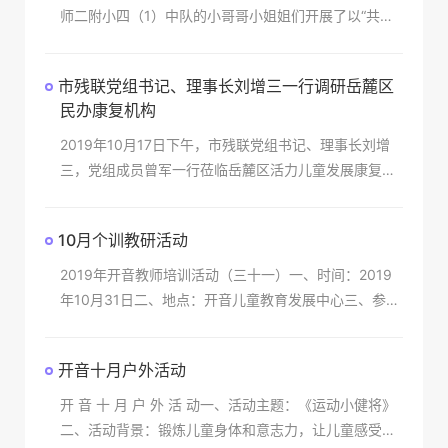
师二附小四（1）中队的小哥哥小姐姐们开展了以“共沐
阳光、携手成长”为主题的社会融合活动。本次活动的开
展让社会更多的人群认识我么这群来自星星的孩子，
市残联党组书记、理事长刘增三一行调研岳麓区
民办康复机构
2019年10月17日下午，市残联党组书记、理事长刘增
三，党组成员曾军一行莅临岳麓区活力儿童发展康复中
心及开音儿童教育发展中心两家民办康复机构开展了一
次参观调研活动，岳麓区残联理事长毛远志、副理事长
10月个训教研活动
周
2019年开音教师培训活动（三十一）一、时间：2019
年10月31日二、地点：开音儿童教育发展中心三、参与
人员：开音全体教师四、培训主题：分解操作教学项目
的研讨活动五、培训内容：1.个案案例收集整理；
开音十月户外活动
开 音 十 月 户 外 活 动一、活动主题：《运动小健将》
二、活动背景：锻炼儿童身体和意志力，让儿童感受大