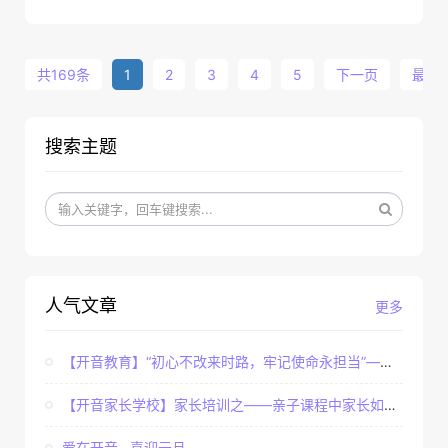
自然带给我们的乐趣，同时分享集体活动的乐趣，促进
家庭与家庭之间，家庭与老师之间的交流，帮助儿童
共169条
1
2
3
4
5
下一页
最后
搜索主题
人气文章
更多
【开音教育】“初心不改来时路，牢记使命永担当”——...
【开音家长学校】家长培训之——亲子课程中家长如何辅...
爱在开音--喜迎元旦