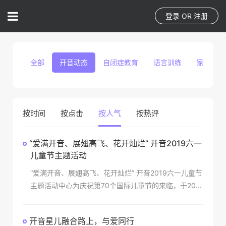
登录
OR
注册
全部
开音动态
自闭症教育
语言训练
家庭教育
按时间
按点击
按人气
按热评
“爱满开音、展翅高飞、花开灿烂” 开音2019六一
儿童节主题活动
“爱满开音、展翅高飞、花开灿烂” 开音2019六一儿童节
主题活动中心为庆祝第70个国际儿童节的来临，于201
9年5月30日上午在开音儿童教育发展中心举行“爱满开
音、展翅高飞、花开灿烂”的六一主题活动。
开音星儿融合路上，与爱同行