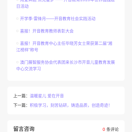
日活动
开学季·雷锋月——开音教育社会实践活动
喜报！开音教育教师表彰大会
喜报！开音教育中心主任毕晓芳女士荣获第二届“湘
江榜样”称号
澳门展智服务协会代表团来长沙市开音儿童教育发展
中心交流学习
上一篇：
温暖星儿 爱在开音
下一篇：
积极学习，刻苦钻研，铸造品质，创造奇迹！
留言咨询
0
条评论