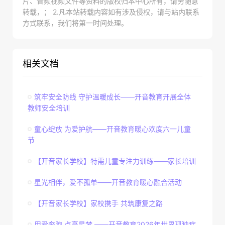
片、音频视频文件等资料的版权归本中心所有，请务随意
转载，； 2.凡本站转载内容如有涉及侵权，请与站内联系
方式联系，我们将第一时间处理。
相关文档
筑牢安全防线 守护温暖成长——开音教育开展全体
教师安全培训
童心绽放 为爱护航——开音教育暖心欢度六一儿童
节
【开音家长学校】特需儿童专注力训练——家长培训
星光相伴，爱不孤单——开音教育暖心融合活动
【开音家长学校】家校携手 共筑康复之路
用爱奔跑 点亮星梦 ——开音教育2026年世界孤独症