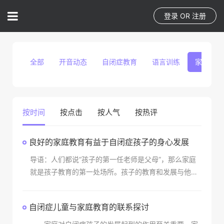
登录
OR
注册
全部
开音动态
自闭症教育
语言训练
家庭教育
按时间
按点击
按人气
按热评
良好的家庭教育有益于自闭症孩子的身心发展
导语：人们都说“孩子的第一任老师是父母”，那么家庭
就是孩子教育的第一处场所。孩子的教育和发展与他们
的的家庭有着千丝万缕的联系，家庭之间的人际关系、
家庭的氛围无形之中都在潜移默化的影响着孩子，所以
自闭症儿童与家庭教育的联系探讨
家庭教