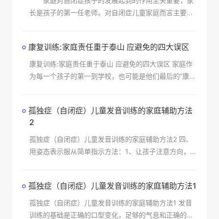
家庭对自闭症孩子的发展起到的作用至关重要，家
长是孩子的第一任老师。对自闭症儿童家庭而言主要是
训练他们对外界信息的传递的敏感性，并在这个信息传
出时做出一定程度的反应，由于自闭症患者本身对于交
康复训练:家庭责任重于泰山 应避免的四大误区
流的恐惧
康复训练:家庭责任重于泰山 应避免的四大误区 家庭作
为每一个孩子的第一到学校，也可能是他们最后的“康复
治疗培训中心”，该在自闭症儿童的康复治疗中扮演什么
角色呢？作为一种发育障碍性疾
孤独症（自闭症）儿童发音训练的家庭辅助方法
2
孤独症（自闭症）儿童发音训练的家庭辅助方法2 四、
用姿态表示服从简单指示方法：1、让孩子注意方向，一
边招手一边说：“到这边来”。如果孩子过来了，你
孤独症（自闭症）儿童发音训练的家庭辅助方法1
孤独症（自闭症）儿童发音训练的家庭辅助方法1 发音
训练的基础是正确的口型变化，足够的气息和正确的舌