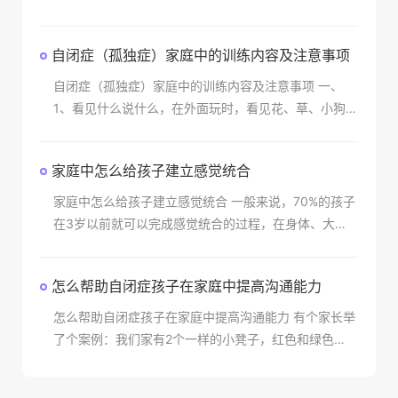
位等。因此在发音训练时首先要做好以上几个项目，但
是由于没有经过正规机
自闭症（孤独症）家庭中的训练内容及注意事项
自闭症（孤独症）家庭中的训练内容及注意事项 一、
1、看见什么说什么，在外面玩时，看见花、草、小狗等
等都可以告诉他。 2、大人做什么跟孩子说什么，
比如：我们扫地、刷碗
家庭中怎么给孩子建立感觉统合
家庭中怎么给孩子建立感觉统合 一般来说，70%的孩子
在3岁以前就可以完成感觉统合的过程，在身体、大
脑、感觉(视、听、嗅、味、触等感觉器官)之间建立起
协调的关系。建议家长在孩子还未学会走路
怎么帮助自闭症孩子在家庭中提高沟通能力
怎么帮助自闭症孩子在家庭中提高沟通能力 有个家长举
了个案例：我们家有2个一样的小凳子，红色和绿色
的，孩子认准红色是他的，不给别人坐，每次他爸爸坐
他红色的小凳子，他会把绿色的凳子搬来和他爸爸换，