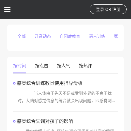
登录
OR
注册
全部
开音动态
自闭症教育
语言训练
家庭教育
按时间
按点击
按人气
按热评
感觉统合训练教具使用指导滑板
当人体由于先天不足或受到外界的不良干扰
时，大脑对感觉信息的统合就会出现问题，即感觉刺激
信息不能在人脑的中枢神经系统中进行有效的整合，从
而使整个机体不能和谐地运作，这时人体就会表现为感
感觉统合失调对孩子的影响
觉统合失调