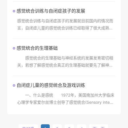
感觉统合训练与自闭症孩子的发展
感觉统合训练与自闭症孩子的发展就目前国内的情况而
言，自闭症儿童的感觉统合训练已经取得了很大成熟性
和成功性，但还是存在有一定的问题和缺陷。感觉统合
训练对自闭症疗效应科学评估，既不能夸大也不能低
感觉统合的生理基础
估。
感觉统合的生理基础与神经系统的发展发育密切相
关，若想了解感觉统合真正的生理基础就要先了解神经
系统的结构和功能。神经系统接收身体内外传来的感觉
刺激，产生认知，反应身体的姿势、动作、计划，并协
自闭症儿童的感觉统合及游戏训练
调情绪、
一、什么是感统 1972年，美国南加州大学临床
心理学专家爱尔丝博士创导了感觉统合(Sensory integr
ation)——即“感统”理论。 人的大脑是通过感觉学习
的方式达到感觉统合的，