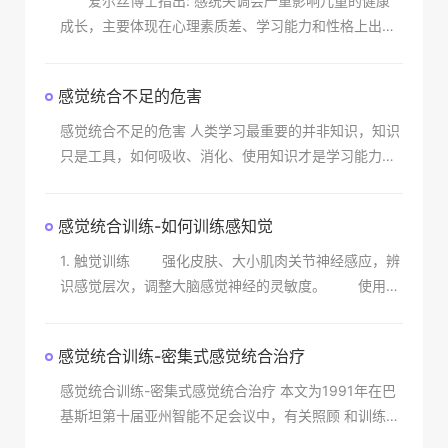
爱尔丝博士指出: 感统失调会严重影响儿童的健康
成长，主要体现在心理素质差、学习能力和性格上出现
障碍。 儿童天生都是天才，感统失调的孩子大脑和
身体各部协调出现障碍，许多优秀的方面却表现不出
感觉统合不足的危害
来，影
感觉统合不足的危害 人类学习最重要的并非知识，知识
只是工具，如何吸收、消化、使用知识才是学习能力。
学习能力是身体感官、神经组织及大脑间的互动，身体
的视、听、嗅味、触及
感觉统合训练-如何训练感知觉
1. 触觉训练 强化皮肤、大小肌肉关节神经感应，辨
识感觉层次，调整大脑感觉神经的灵敏度。 使用器
械：***球、波波池、平衡触觉板。 适应症：爱
哭、胆小、情绪化、怕陌生、笨手笨脚、怕人
感觉统合训练-密集式感觉统合治疗
感觉统合训练-密集式感觉统合治疗 本文为1991年在巴
基斯坦第十届亚州智能不足会议中，有关照顾 和训练智
能不足者征文的得奖论