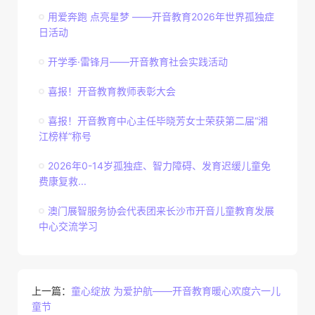
用爱奔跑 点亮星梦 ——开音教育2026年世界孤独症
日活动
开学季·雷锋月——开音教育社会实践活动
喜报！开音教育教师表彰大会
喜报！开音教育中心主任毕晓芳女士荣获第二届“湘
江榜样”称号
2026年0-14岁孤独症、智力障碍、发育迟缓儿童免
费康复救...
澳门展智服务协会代表团来长沙市开音儿童教育发展
中心交流学习
上一篇：
童心绽放 为爱护航——开音教育暖心欢度六一儿
童节