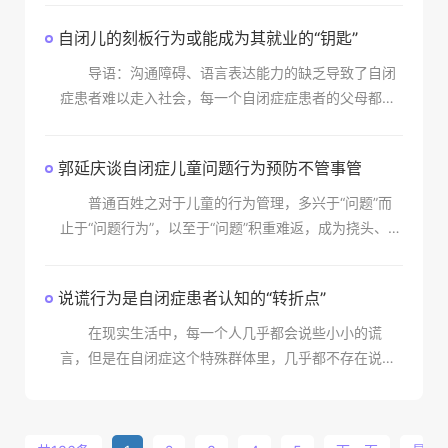
化，然后再将“标记”或代币换取各种
自闭儿的刻板行为或能成为其就业的“钥匙”
导语：沟通障碍、语言表达能力的缺乏导致了自闭
症患者难以走入社会，每一个自闭症症患者的父母都迫
切希望自己的孩子能够融入到社会中去，学会独立生存
下去，甚至希望孤独症患者能够有一份稳定的工作，毕
郭延庆谈自闭症儿童问题行为预防不管事管
竟总有一
普通百姓之对于儿童的行为管理，多兴于“问题”而
止于“问题行为”，以至于“问题”积重难返，成为挠头、顿
足、无奈、空愤懑的难题。 本章“预防问题行为”之
首节，打出“不管是管”的口号和旗帜，其意旨就
说谎行为是自闭症患者认知的“转折点”
在现实生活中，每一个人几乎都会说些小小的谎
言，但是在自闭症这个特殊群体里，几乎都不存在说谎
现象。对于自闭症患者而言，事实就是事实。其实自闭
症儿童总是说真话从多方面来看，对患者家长和老师都
是一件好事