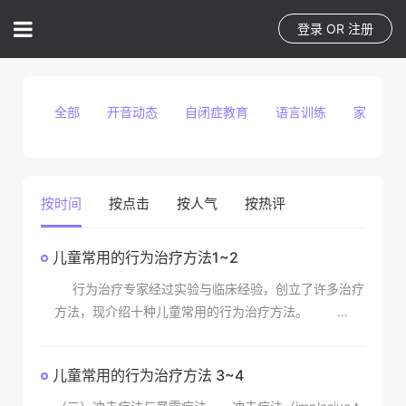
登录
OR
注册
全部
开音动态
自闭症教育
语言训练
家庭教育
按时间
按点击
按人气
按热评
儿童常用的行为治疗方法1~2
行为治疗专家经过实验与临床经验，创立了许多治疗
方法，现介绍十种儿童常用的行为治疗方法。
（一）系统脱敏法 系统脱敏法（systematic desen
sitization）是一种逐步去
儿童常用的行为治疗方法 3~4