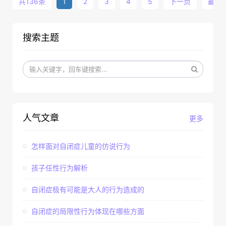
共136条
1
2
3
4
5
下一页
最后
搜索主题
人气文章
更多
怎样面对自闭症儿童的仿说行为
孩子任性行为解析
自闭症极有可能是大人的行为造成的
自闭症的局限性行为体现在哪些方面