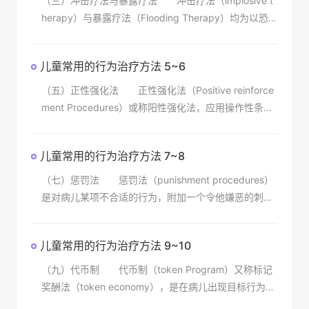
（三）冲击疗法与暴露疗法 冲击疗法（implosive t
herapy）与暴露疗法（Flooding Therapy）均为以恐治
恐的方法，亦是系统脱敏法的一种变型。Stampf 1975
年认为，当病
儿童常用的行为治疗方法 5~6
（五）正性强化法 正性强化法（Positive reinforce
ment Procedures）或称阳性强化法，应用操作性条件
反射原理，强调行为的改变是依据行为后果而定的，其
目的在于矫正不良行为，
儿童常用的行为治疗方法 7~8
（七）惩罚法 惩罚法（punishment procedures）
是对病儿某项不合适的行为，附加一个令他嫌恶的刺激
或减弱、消除其正在享用的增强物，从而减少该行为的
发生频率。所谓惩罚，范围甚广，如治疗
儿童常用的行为治疗方法 9~10
（九）代币制 代币制（token Program）又称标记
奖酬法（token economy），是在病儿出现目标行为
（期望行为）时，立刻给予一种“标记”或代币加以强