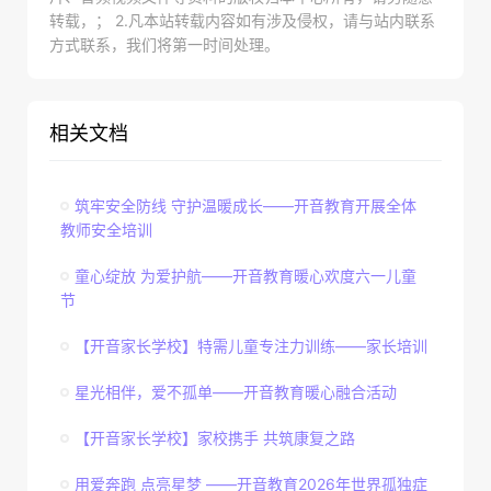
转载，； 2.凡本站转载内容如有涉及侵权，请与站内联系
方式联系，我们将第一时间处理。
相关文档
筑牢安全防线 守护温暖成长——开音教育开展全体
教师安全培训
童心绽放 为爱护航——开音教育暖心欢度六一儿童
节
【开音家长学校】特需儿童专注力训练——家长培训
星光相伴，爱不孤单——开音教育暖心融合活动
【开音家长学校】家校携手 共筑康复之路
用爱奔跑 点亮星梦 ——开音教育2026年世界孤独症