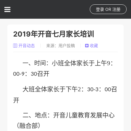
登录
OR
注册
2019年开音七月家长培训
开音动态
来源：用户投稿
收藏
小班全体家长于上午
9
：
一、时间：
：
召开
00-9
30
大班全体家长于下午
2
：
：
召
30-3
00
开
二、地点：开音儿童教育发展中心
（融合部）