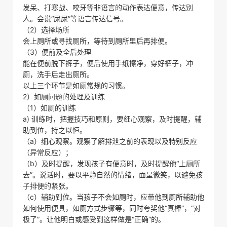
发呆、打寒战、咬牙等非语言的动作表达便意，传达别
人。会说“尿尿”等语言传达信号。
（2）选择场所
会上厕所或寻找厕所，等待到厕所里后再排便。
（3）便前及全后处理
能在便前脱下裤子，便后使用手纸擦净，穿好裤子，冲
厕，洗手后走出厕所。
以上三个环节是如厕常规的习惯。
2）如厕问题的处理及训练
（1）如厕的训练
a) 训练时，把握技巧和原则，要细心观察，及时提醒，辅
助到位，持之以恒。
（a）细心观察。观察了解排泄之前的表现以及特别反应
（异常反应）；
（b）及时提醒，发现孩子有便意时，及时提醒他“上厕所
去”。说话时，要以平静自然的情绪，面呈微笑，以避免孩
子排便的紧张。
（c）辅助到位。当孩子不会如厕时，应带他到厕所辅助他
如何使用便具，如厕方式步骤等，同时夸奖他“真棒”，“对
极了”。让他明白或感受到这样做是“正确”的。