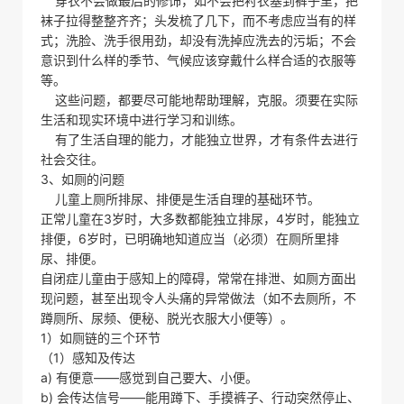
穿衣不会做最后的修饰，如不会把衬衣塞到裤子里，把
袜子拉得整整齐齐；头发梳了几下，而不考虑应当有的样
式；洗脸、洗手很用劲，却没有洗掉应洗去的污垢；不会
意识到什么样的季节、气候应该穿戴什么样合适的衣服等
等。
这些问题，都要尽可能地帮助理解，克服。须要在实际
生活和现实环境中进行学习和训练。
有了生活自理的能力，才能独立世界，才有条件去进行
社会交往。
3、如厕的问题
儿童上厕所排尿、排便是生活自理的基础环节。
正常儿童在3岁时，大多数都能独立排尿，4岁时，能独立
排便，6岁时，已明确地知道应当（必须）在厕所里排
尿、排便。
自闭症儿童由于感知上的障碍，常常在排泄、如厕方面出
现问题，甚至出现令人头痛的异常做法（如不去厕所，不
蹲厕所、尿频、便秘、脱光衣服大小便等）。
1）如厕链的三个环节
（1）感知及传达
a) 有便意——感觉到自己要大、小便。
b) 会传达信号——能用蹲下、手摸裤子、行动突然停止、