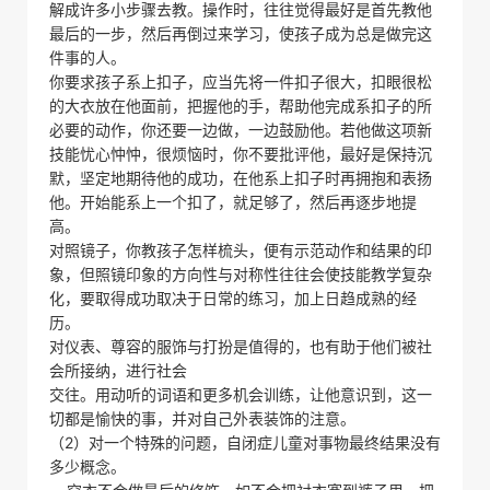
解成许多小步骤去教。操作时，往往觉得最好是首先教他
最后的一步，然后再倒过来学习，使孩子成为总是做完这
件事的人。
你要求孩子系上扣子，应当先将一件扣子很大，扣眼很松
的大衣放在他面前，把握他的手，帮助他完成系扣子的所
必要的动作，你还要一边做，一边鼓励他。若他做这项新
技能忧心忡忡，很烦恼时，你不要批评他，最好是保持沉
默，坚定地期待他的成功，在他系上扣子时再拥抱和表扬
他。开始能系上一个扣了，就足够了，然后再逐步地提
高。
对照镜子，你教孩子怎样梳头，便有示范动作和结果的印
象，但照镜印象的方向性与对称性往往会使技能教学复杂
化，要取得成功取决于日常的练习，加上日趋成熟的经
历。
对仪表、尊容的服饰与打扮是值得的，也有助于他们被社
会所接纳，进行社会
交往。用动听的词语和更多机会训练，让他意识到，这一
切都是愉快的事，并对自己外表装饰的注意。
（2）对一个特殊的问题，自闭症儿童对事物最终结果没有
多少概念。