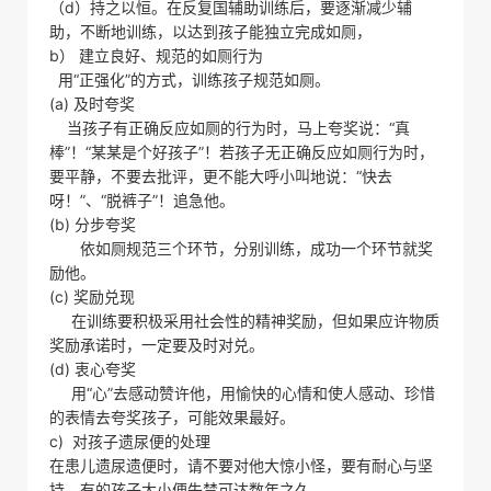
（d）持之以恒。在反复国辅助训练后，要逐渐减少辅
助，不断地训练，以达到孩子能独立完成如厕，
b） 建立良好、规范的如厕行为
用“正强化”的方式，训练孩子规范如厕。
(a) 及时夸奖
当孩子有正确反应如厕的行为时，马上夸奖说：“真
棒”！“某某是个好孩子”！若孩子无正确反应如厕行为时，
要平静，不要去批评，更不能大呼小叫地说：“快去
呀！”、“脱裤子”！追急他。
(b) 分步夸奖
依如厕规范三个环节，分别训练，成功一个环节就奖
励他。
(c) 奖励兑现
在训练要积极采用社会性的精神奖励，但如果应许物质
奖励承诺时，一定要及时对兑。
(d) 衷心夸奖
用“心”去感动赞许他，用愉快的心情和使人感动、珍惜
的表情去夸奖孩子，可能效果最好。
c) 对孩子遗尿便的处理
在患儿遗尿遗便时，请不要对他大惊小怪，要有耐心与坚
持。有的孩子大小便失禁可达数年之久。