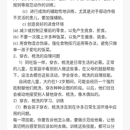
规则等规范动作的训练；
(c) 进行成效的辅助性地训练，尤其是对手部动作极
不灵活的患儿，要加强辅助。
c) 创造良好的进食环境
(a) 减少或控制正餐前的零食，以免产生挑食、拒食。
(b) 不要一次摆上许多种饭菜，以免产生偏食、挑食。
(c) 用食物混合伪装，强化食物技巧运用等办法，避免只做
单一孩子爱吃的饭菜。
2、穿衣、梳洗的自理问题
1）同吃饭一样，穿衣、梳洗是日常生活的必需。正常
的儿童，在家庭中看到别人做这些事，在父母的鼓励帮助
下，设法去模仿这些活动，学会穿衣，梳洗的自理技能。
自闭症儿童，大约在1-2岁期间，可能会经历一个强烈
抵制替他们梳洗、穿衣种种企图的阶段。以后，他们往往
会被动地接受别人替他穿衣、梳洗，像木偶似的。
2）穿衣、梳洗的学习、训练
（1）教会孩子穿衣、梳洗涉及到在许多日常生活环境中应
用的问题。
每一项技能，你要告诉他怎么做，要做示范给他看，让他
真切明白感受到应该如何去做。训练这些技能，都可以分