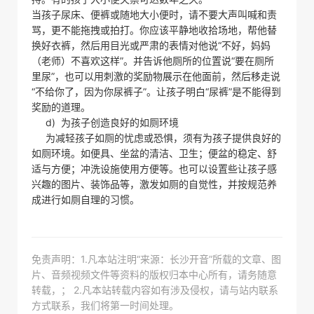
当孩子尿床、便裤或随地大小便时，请不要大声叫喊和责
骂，更不能拖拽或拍打。你应该平静地收拾场地，帮他替
换好衣裤，然后用目光或严肃的表情对他说“不好，妈妈
（老师）不喜欢这样”。并告诉他厕所的位置说“要在厕所
里尿”，也可以用刺激的奖励物展示在他面前，然后移走说
“不给你了，因为你尿裤子”。让孩子明白“尿裤”是不能得到
奖励的道理。
d) 为孩子创造良好的如厕环境
为减轻孩子如厕的忧虑或恐惧，须有为孩子提供良好的
如厕环境。如便具、坐盆的清洁、卫生；便盆的稳定、舒
适与方便；冲洗设施使用方便等。也可以设置些让孩子感
兴趣的图片、装饰品等，激发如厕的自觉性，并按规范养
成进行如厕自理的习惯。
免责声明：1.凡本站注明“来源：长沙开音”所载的文章、图
片、音频视频文件等资料的版权归本中心所有，请务随意
转载，； 2.凡本站转载内容如有涉及侵权，请与站内联系
方式联系，我们将第一时间处理。