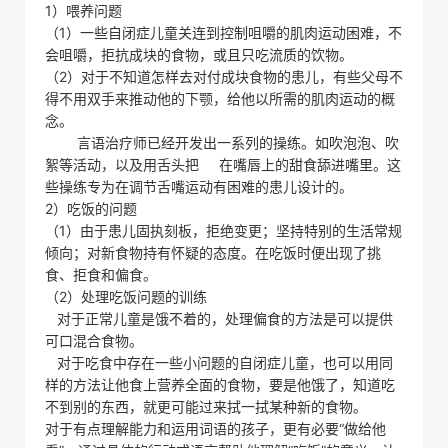
1）喂养问题
（1）一些自闭症儿童关连到控制咀嚼的肌肉运动困难，不
会咀嚼，拒抗成块的食物，或且只吃流质的饮物。
（2）对于不知道怎样去对付成块食物的患儿，有些父母不
得不用双手来推动他的下颚，给他以所需的肌肉运动的概
念。
言语治疗师已经开发出一系列的操练。如吹泡泡、吹
絮等活动，以及用舌头把 在嘴唇上的甜食舔进嘴里。这
些操练专为在调节舌嘴运动有困难的患儿设计的。
2）吃饭的问题
（1）由于患儿固执刻板，拒绝变更；坚持特别的生活常规
倾向；对新食物持有怀疑的态度。在吃饭时便出现了挑
食、拒食和偏食。
（2）处理吃饭问题的训练
对于正常儿童是饿不着的，处理偏食的方法是可以提供
可口混合食物。
对于吃食中存在一些小问题的自闭症儿童，也可以用同
样的方法让他食上营养全面的食物，要是他饿了，知道吃
不到别的东西，就更可能过来拭一拭某种新的食物。
对于有点理解能力和运用词语的孩子，更有必要“做给他