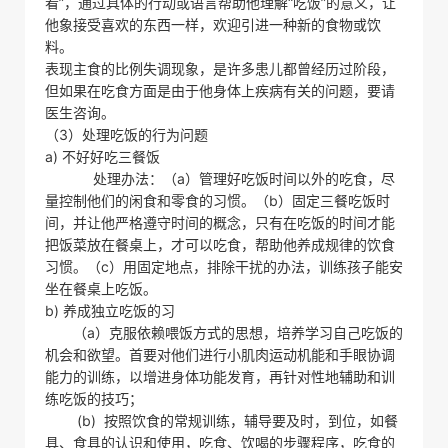
看”，通过具体的行动或语言帮助他理解“吃饭”的意义，让
他象接受喜欢的东西一样，欢迎引进一种新的食物或饮
料。
表现主食的比例失调现象，是许多患儿都曾经历过阶段，
但如果在吃食方面是由于他身体上疾病有关的问题，要请
医生咨询。
（3）处理吃饭的行为问题
a) 不好好吃三餐饭
处理办法：（a）管理好吃饭时间以外的吃食，尽
量控制他们的闲食和零食的习惯。（b）固定三餐吃饭时
间，并让他严格遵守时间的概念，只有在吃饭的时间才能
把饭菜放在餐桌上，才可以吃食，帮助他养成规律的饮食
习惯。（c）用固定地点，排除干扰的办法，训练孩子能安
坐在餐桌上吃饭。
b) 养成独立吃饭的习
（a）克服依赖喂饭方式的思想，培养学习自己吃饭的
机会和欲望。首要对他们进行小肌肉运动机能和手眼协调
能力的训练，以增进身体功能发育，再针对性地辅助和训
练吃饭的技巧；
(b) 按照饮食的常规训练，辅导要及时，到位，如餐
具、食具的认识和使用，吃食、饮喝的步骤程序，吃食的