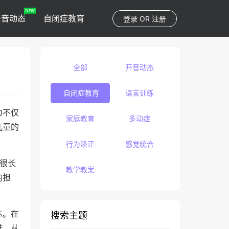
开音动态
自闭症教育
登录
OR
注册
全部
开音动态
自闭症教育
语言训练
为不仅
家庭教育
多动症
儿童的
行为矫正
感觉统合
很长
教学教案
的担
达。在
搜索主题
难，从