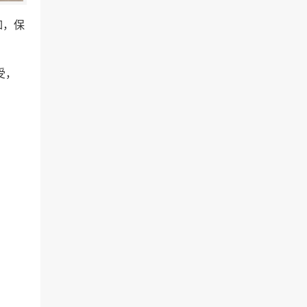
如，保
受，