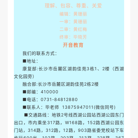
理解、包容、尊重、关爱
编辑：黄珊丽
一审：黄珊丽
二审：黄红梅
终审：毕晓芳
开音教育
我们的联系方式：
■地址：
康复部:长沙市岳麓区湖韵佳苑3栋1、2楼（西湖
文化园旁）
融合部:长沙市岳麓区湖韵佳苑2栋2楼
■邮编：410000
■电话：0731-84812880
■联系人：毕老师 13875947011(微信同号)
■交通路线：地铁2号线西湖公园站西湖公园东门
出口，市内乘坐317路，W168路，152路西湖公园东
门站，314路，312路，12路，903路省委党校站下车
步行600米，102路，203路，213路，228路，367