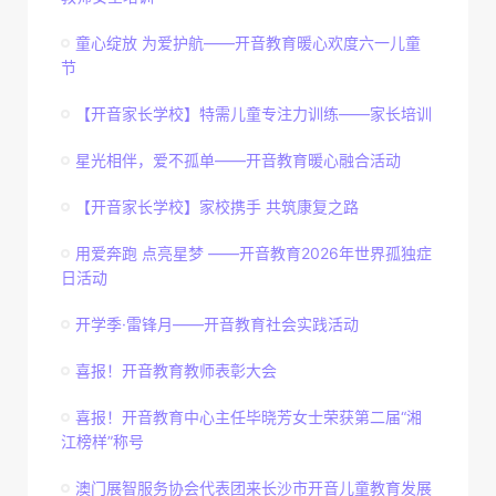
童心绽放 为爱护航——开音教育暖心欢度六一儿童
节
【开音家长学校】特需儿童专注力训练——家长培训
星光相伴，爱不孤单——开音教育暖心融合活动
【开音家长学校】家校携手 共筑康复之路
用爱奔跑 点亮星梦 ——开音教育2026年世界孤独症
日活动
开学季·雷锋月——开音教育社会实践活动
喜报！开音教育教师表彰大会
喜报！开音教育中心主任毕晓芳女士荣获第二届“湘
江榜样”称号
澳门展智服务协会代表团来长沙市开音儿童教育发展