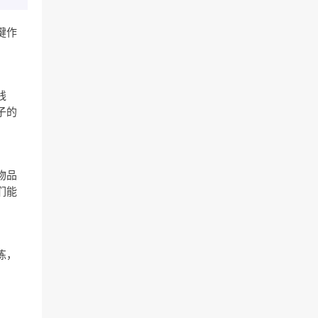
键作
线
子的
物品
们能
练，