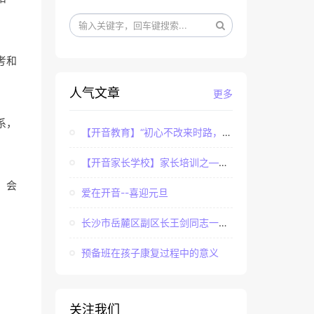
考和
人气文章
更多
系，
【开音教育】“初心不改来时路，牢记使命永担当”——...
【开音家长学校】家长培训之——亲子课程中家长如何辅...
，会
爱在开音--喜迎元旦
长沙市岳麓区副区长王剑同志一行调研长沙市岳麓区开音...
预备班在孩子康复过程中的意义
关注我们