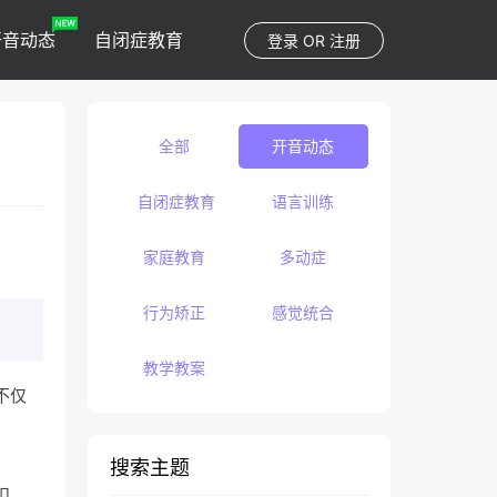
开音动态
自闭症教育
登录
OR
注册
全部
开音动态
自闭症教育
语言训练
家庭教育
多动症
行为矫正
感觉统合
教学教案
不仅
搜索主题
扣