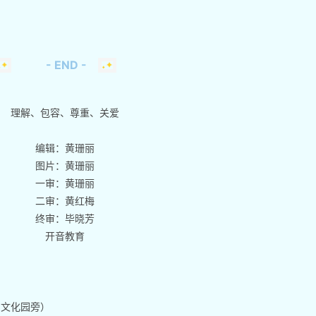
- END -
理解、包容、尊重、关爱
编辑：黄珊丽
图片：黄珊丽
一审：黄珊丽
二审：黄红梅
终审：毕晓芳
开音教育
湖文化园旁）