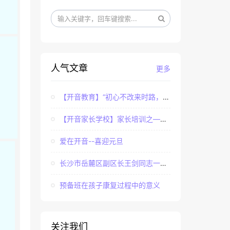
人气文章
更多
【开音教育】“初心不改来时路，牢记使命永担当”——...
【开音家长学校】家长培训之——亲子课程中家长如何辅...
爱在开音--喜迎元旦
长沙市岳麓区副区长王剑同志一行调研长沙市岳麓区开音...
预备班在孩子康复过程中的意义
关注我们