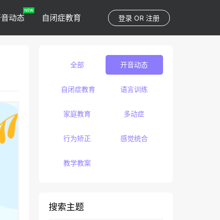
开音动态
自闭症教育
登录
OR
注册
全部
开音动态
自闭症教育
语言训练
家庭教育
多动症
行为矫正
感觉统合
教学教案
搜索主题