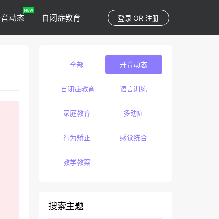
开音动态
自闭症教育
登录
OR
注册
全部
开音动态
自闭症教育
语言训练
家庭教育
多动症
行为矫正
感觉统合
教学教案
搜索主题