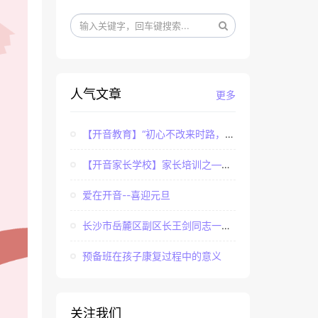
人气文章
更多
【开音教育】“初心不改来时路，牢记使命永担当”——...
【开音家长学校】家长培训之——亲子课程中家长如何辅...
爱在开音--喜迎元旦
长沙市岳麓区副区长王剑同志一行调研长沙市岳麓区开音...
预备班在孩子康复过程中的意义
关注我们