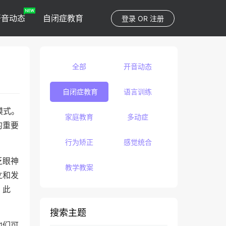
开音动态
自闭症教育
登录
OR
注册
全部
开音动态
自闭症教育
语言训练
模式。
家庭教育
多动症
的重要
行为矫正
感觉统合
乏眼神
教学教案
立和发
。此
搜索主题
他们可