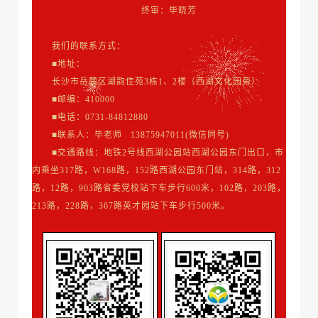
终审：毕晓芳
我们的联系方式：
■地址：
长沙市岳麓区湖韵佳苑3栋1、2楼（西湖文化园旁）
■邮编：410000
■电话：0731-84812880
■联系人：毕老师 13875947011(微信同号)
■交通路线：地铁2号线西湖公园站西湖公园东门出口，市
内乘坐317路，W168路，152路西湖公园东门站，314路，312
路，12路，903路省委党校站下车步行600米，102路，203路，
213路，228路，367路英才园站下车步行500米。