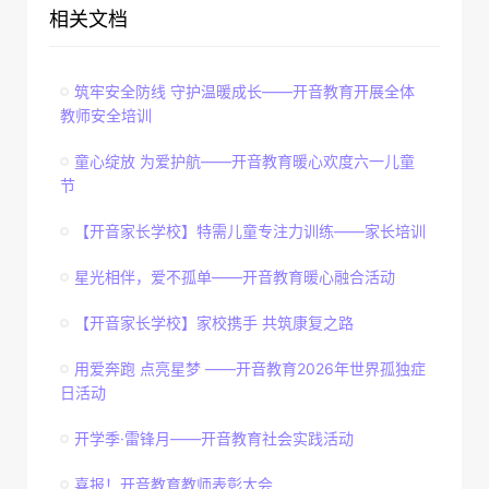
相关文档
筑牢安全防线 守护温暖成长——开音教育开展全体
教师安全培训
童心绽放 为爱护航——开音教育暖心欢度六一儿童
节
【开音家长学校】特需儿童专注力训练——家长培训
星光相伴，爱不孤单——开音教育暖心融合活动
【开音家长学校】家校携手 共筑康复之路
用爱奔跑 点亮星梦 ——开音教育2026年世界孤独症
日活动
开学季·雷锋月——开音教育社会实践活动
喜报！开音教育教师表彰大会