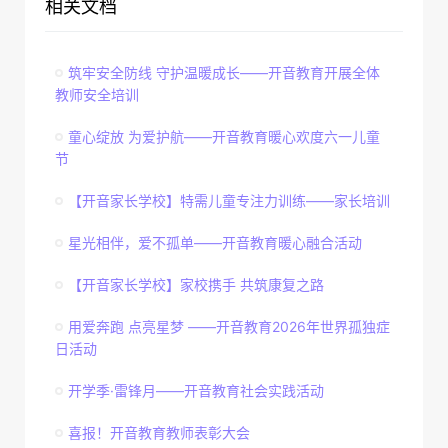
相关文档
筑牢安全防线 守护温暖成长——开音教育开展全体
教师安全培训
童心绽放 为爱护航——开音教育暖心欢度六一儿童
节
【开音家长学校】特需儿童专注力训练——家长培训
星光相伴，爱不孤单——开音教育暖心融合活动
【开音家长学校】家校携手 共筑康复之路
用爱奔跑 点亮星梦 ——开音教育2026年世界孤独症
日活动
开学季·雷锋月——开音教育社会实践活动
喜报！开音教育教师表彰大会