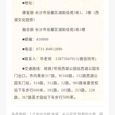
■地址：
康复部:长沙市岳麓区湖韵佳苑3栋1、2楼（西
湖文化园旁）
融合部:长沙市岳麓区湖韵佳苑2栋2楼
■邮编：410000
■电话：0731-84812880
■联系人：毕老师 13875947011(微信同号)
■交通路线：地铁2号线西湖公园站西湖公园东
门出口，市内乘坐317路，W168路，152路西湖公
园东门站，314路，312路，12路，903路省委党校
站下车步行600米，102路，203路，213路，228
500米。
路，367路英才园站下车步行
免责声明：1.凡本站注明“来源：长沙开音”所载的文章、图