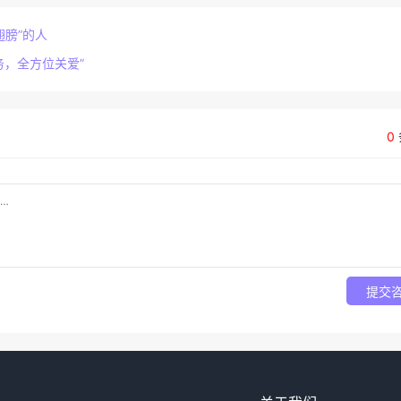
翅膀”的人
务，全方位关爱”
0
提交