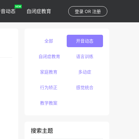
开音动态
自闭症教育
登录
OR
注册
全部
开音动态
自闭症教育
语言训练
家庭教育
多动症
行为矫正
感觉统合
教学教案
搜索主题