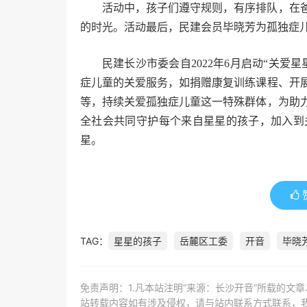
活动中，孩子们遵守规则，有序排队，在
的时光。活动最后，民建会员毕晓芳为孤独症
民建长沙市委会自2022年6月启动“关
症儿童的关爱服务，如捐赠康复训练课程、开
等，持续关爱孤独症儿童这一特殊群体，为助
全社会共同守护每个来自星星的孩子，加入到
星。
TAG：
星星的孩子
岳麓区工委
开音
毕晓
免责声明：1.凡本站注明“来源：长沙开音”所载的文
站转载内容如有涉及侵权，请与站内联系方式联系，