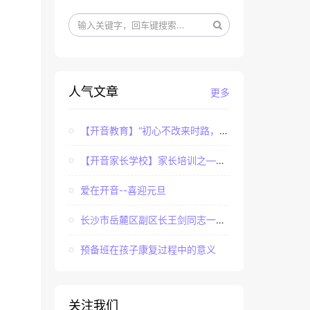
人气文章
更多
【开音教育】“初心不改来时路，牢记使命永担当”——...
【开音家长学校】家长培训之——亲子课程中家长如何辅...
爱在开音--喜迎元旦
长沙市岳麓区副区长王剑同志一行调研长沙市岳麓区开音...
预备班在孩子康复过程中的意义
关注我们