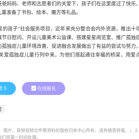
爸爸妈妈、老师和志愿者们的关爱下，孩子们在这里度过了快乐
儿童准备了书包、绘本、魔方等礼品。
爱星星的孩子”社会服务项目，近年来充分整合会内外资源，推出十
展节日慰问、开设儿童美术公益课、搭建星星阅览室、推广孤独
力孤独症儿童环境改善、促进融合发展做出了有益的尝试与努力
关爱孤独症儿童行列中来，为他们搭起通往幸福的桥梁，用爱
赞
5
在线报名
芳
章、图片、音频视频文件等资料的版权归本中心所有，请务随意转载，； 2
我们将第一时间处理。