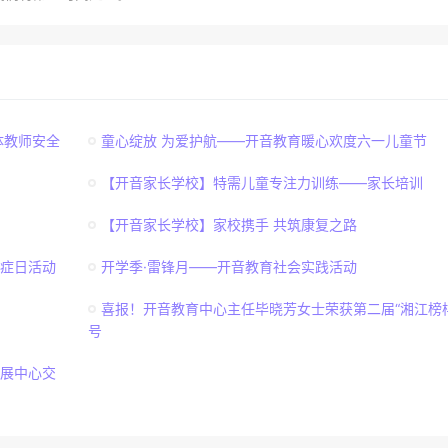
体教师安全
童心绽放 为爱护航——开音教育暖心欢度六一儿童节
【开音家长学校】特需儿童专注力训练——家长培训
【开音家长学校】家校携手 共筑康复之路
独症日活动
开学季·雷锋月——开音教育社会实践活动
喜报！开音教育中心主任毕晓芳女士荣获第二届“湘江榜
号
展中心交