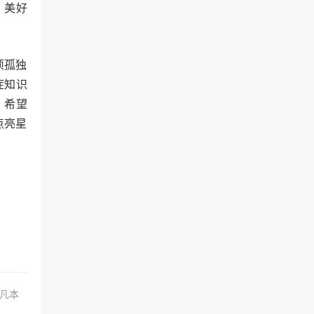
、美好
项孤独
症知识
，希望
点亮星
.凡本