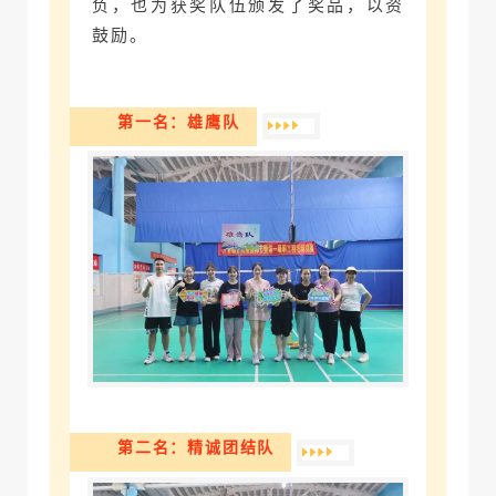
负，也为获奖队伍颁发了奖品，以资
鼓励
。
第一名：雄鹰队
第二名：精诚团结队