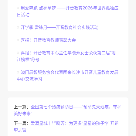
用爱奔跑 点亮星梦 ——开音教育2026年世界孤独症
日活动
开学季·雷锋月——开音教育社会实践活动
喜报！开音教育教师表彰大会
喜报！开音教育中心主任毕晓芳女士荣获第二届“湘
江榜样”称号
澳门展智服务协会代表团来长沙市开音儿童教育发展
中心交流学习
上一篇：
全国第七个残疾预防日——“预防先天残疾，守护
美好未来”
下一篇：
爱满星城丨毕晓芳：为更多“星星的孩子”推开希
望之窗