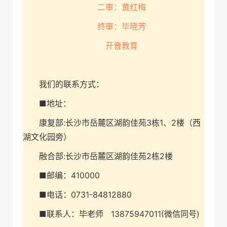
二审：黄红梅
终审：毕晓芳
开音教育
我们的联系方式：
■地址：
康复部:长沙市岳麓区湖韵佳苑3栋1、2楼（西
湖文化园旁）
融合部:长沙市岳麓区湖韵佳苑2栋2楼
■邮编：410000
■电话：0731-84812880
■联系人：毕老师 13875947011(微信同号)