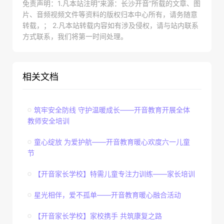
免责声明：1.凡本站注明“来源：长沙开音”所载的文章、图
片、音频视频文件等资料的版权归本中心所有，请务随意
转载，； 2.凡本站转载内容如有涉及侵权，请与站内联系
方式联系，我们将第一时间处理。
相关文档
筑牢安全防线 守护温暖成长——开音教育开展全体
教师安全培训
童心绽放 为爱护航——开音教育暖心欢度六一儿童
节
【开音家长学校】特需儿童专注力训练——家长培训
星光相伴，爱不孤单——开音教育暖心融合活动
【开音家长学校】家校携手 共筑康复之路