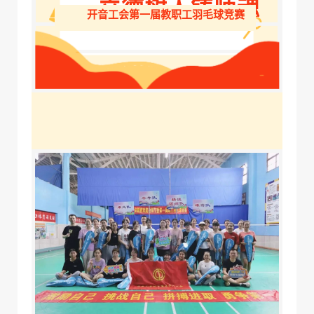
立德树人铸师魂
开音工会第一届教职工羽毛球竞赛