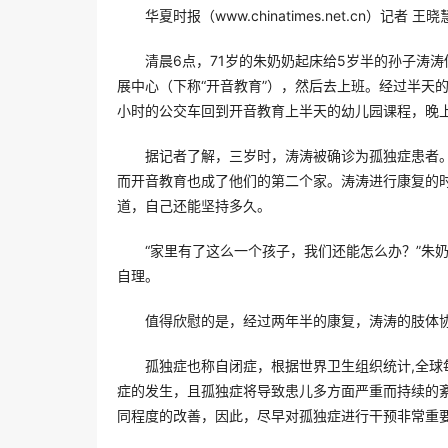
华夏时报（www.chinatimes.net.cn）记者 王
清晨6点，71岁的朱奶奶起床给5岁半的孙子涛
展中心（下称“开音教育”），然后去上班。经过半天
小时的公交车回到开音教育上半天的幼儿园课程，晚
据记者了解，三岁时，涛涛被确诊为孤独症患者
而开音教育也成了他们的第二个家。涛涛进行康复的
道，自己还能坚持多久。
“家里有了这么一个孩子，我们还能怎么办？”朱
自理。
值得欣慰的是，经过两年半的康复，涛涛的肢体
孤独症也称自闭症，根据世界卫生组织统计,全球
症的发生，且孤独症将导致患儿多方面严重而持续的
同程度的改善，因此，尽早对孤独症进行干预非常重