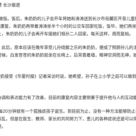
晓慧 长沙报道
涛做饭。饭后，朱奶奶的儿子会开车将她和涛涛送到长沙市岳麓区开音儿童
的康复，朱奶奶再带着涛涛坐半个小时的公交车回家吃饭，饭毕，她们再
上，朱奶奶的儿子会再开车接她们祖孙二人回家。每天这样，周而复始。
。此后，原本应该在晚年享受儿孙绕膝之乐的朱奶奶，便成了照顾孙儿的
时候，白发苍苍的朱奶奶就坐在长椅上，后背靠着墙，眼神空洞而无神，
奶奶接受《华夏时报》记者采访时说，她希望，孙子在上小学之前可以做
协调和表达能力有了改善，目前的康复内容主要侧重于提升他与人的互动
每20分钟就有一个孤独症孩子诞生。到目前为止，没有一种方法能够防止
紊乱，但是在医生、教师、家长的共同努力下，患儿的各种症状还是可以
要。