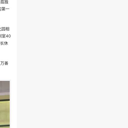
是孤独
的第一
化园相
室40
家长休
百万善