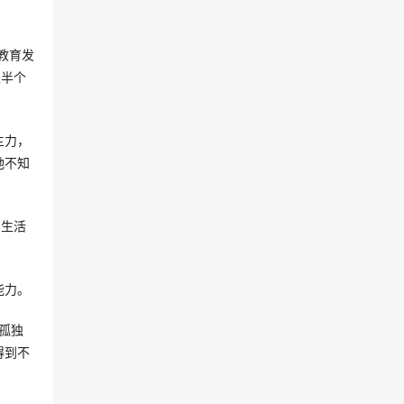
教育发
坐半个
主力，
她不知
到生活
能力。
孤独
得到不