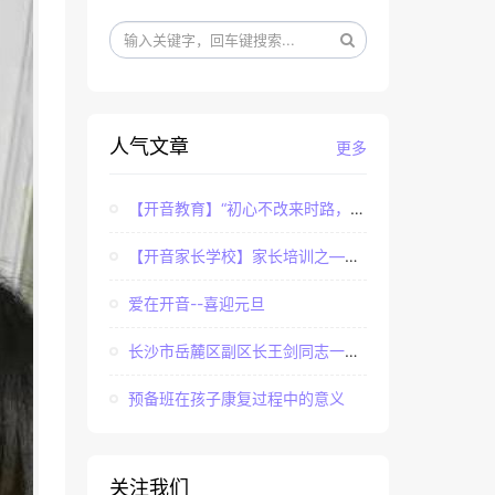
人气文章
更多
【开音教育】“初心不改来时路，牢记使命永担当”——...
【开音家长学校】家长培训之——亲子课程中家长如何辅...
爱在开音--喜迎元旦
长沙市岳麓区副区长王剑同志一行调研长沙市岳麓区开音...
预备班在孩子康复过程中的意义
关注我们