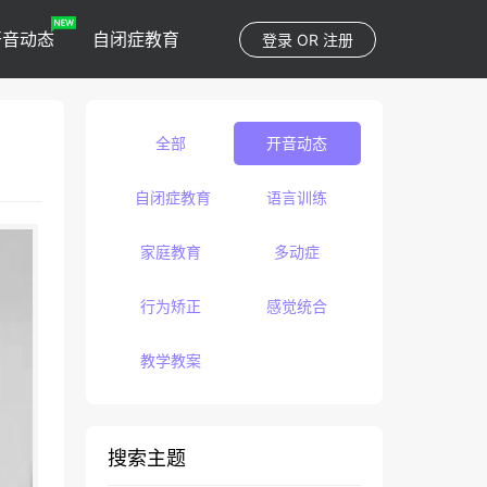
开音动态
自闭症教育
登录
OR
注册
全部
开音动态
自闭症教育
语言训练
家庭教育
多动症
行为矫正
感觉统合
教学教案
搜索主题