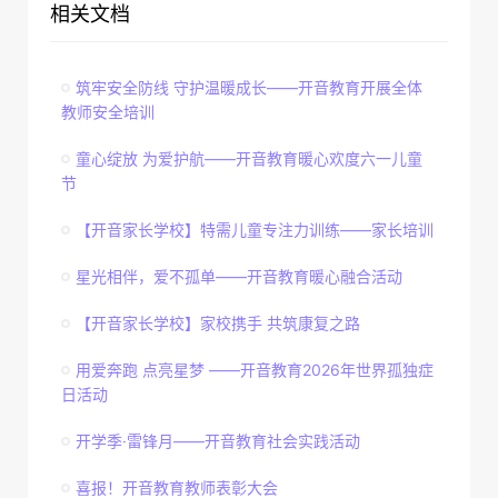
相关文档
筑牢安全防线 守护温暖成长——开音教育开展全体
教师安全培训
童心绽放 为爱护航——开音教育暖心欢度六一儿童
节
【开音家长学校】特需儿童专注力训练——家长培训
星光相伴，爱不孤单——开音教育暖心融合活动
【开音家长学校】家校携手 共筑康复之路
用爱奔跑 点亮星梦 ——开音教育2026年世界孤独症
日活动
开学季·雷锋月——开音教育社会实践活动
喜报！开音教育教师表彰大会