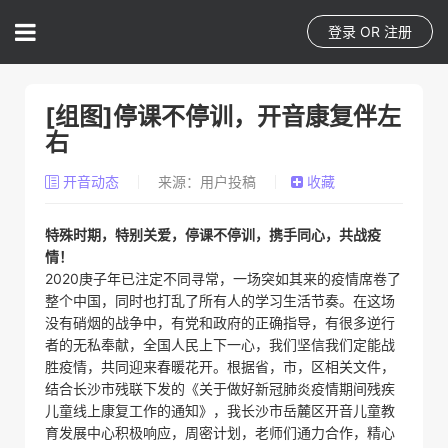
登录
OR
注册
[组图]停课不停训，开音康复伴左
右
开音动态
来源：用户投稿
收藏
特殊时期，特别关爱，停课不停训，携手同心，共战疫
情！
2020庚子年已注定不同寻常，一场突如其来的疫情席卷了
整个中国，同时也打乱了所有人的学习生活节奏。在这场
没有硝烟的战争中，有党和政府的正确指导，有很多逆行
者的无私奉献，全国人民上下一心，我们坚信我们定能战
胜疫情，共同迎来春暖花开。根据省，市，区相关文件，
结合长沙市残联下发的《关于做好新冠肺炎疫情期间残疾
儿童线上康复工作的通知》，我长沙市岳麓区开音儿童教
育发展中心积极响应，周密计划，老师们通力合作，精心