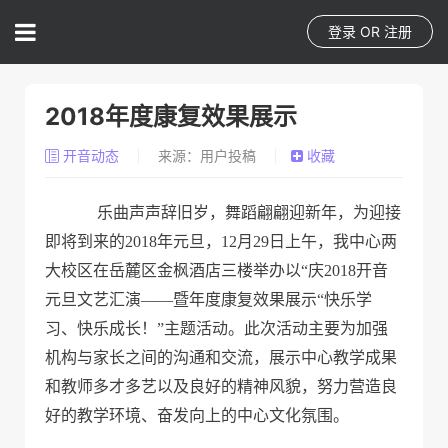
登录
OR
注册
2018年度康复效果展示
开音动态
来源：用户投稿
收藏
乐曲声声辞旧岁，舞蹈翩翩迎新年，为迎接
即将到来的
2018年元旦，
12月29日
上午
，
我中心两
大校区在岳麓区金枫酒店三楼
举办
以
“
庆
2018开音
元旦文艺汇演——暨年度康复效果展示“
快乐学
习、快乐成长！
”
主题活动
。
此次活动主要
为
加强
机构与家长之间的沟通和交流，
展示
中心教学成
果
和
教师多才多艺以及
良好的精神风貌，努力营造
良
好的教学环境
、奋发向上的
中心
文化氛围。