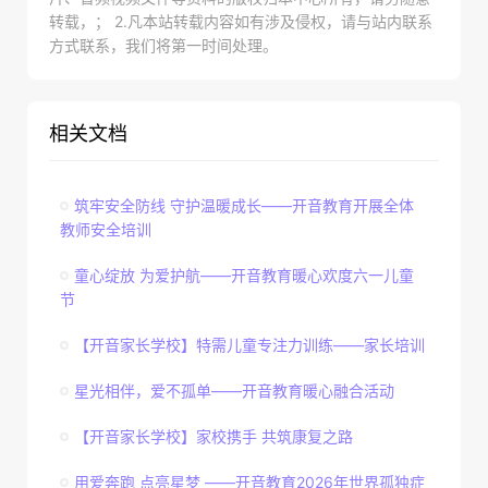
转载，； 2.凡本站转载内容如有涉及侵权，请与站内联系
方式联系，我们将第一时间处理。
相关文档
筑牢安全防线 守护温暖成长——开音教育开展全体
教师安全培训
童心绽放 为爱护航——开音教育暖心欢度六一儿童
节
【开音家长学校】特需儿童专注力训练——家长培训
星光相伴，爱不孤单——开音教育暖心融合活动
【开音家长学校】家校携手 共筑康复之路
用爱奔跑 点亮星梦 ——开音教育2026年世界孤独症