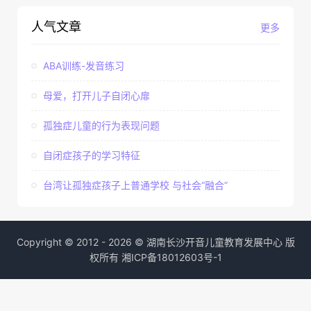
人气文章
更多
ABA训练-发音练习
母爱，打开儿子自闭心扉
孤独症儿童的行为表现问题
自闭症孩子的学习特征
台湾让孤独症孩子上普通学校 与社会“融合”
Copyright © 2012 - 2026 © 湖南长沙开音儿童教育发展中心 版
权所有
湘ICP备18012603号-1