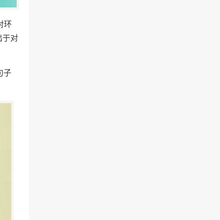
对环
出于对
句子