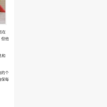
而在
，但他
法和
响的个
确保每