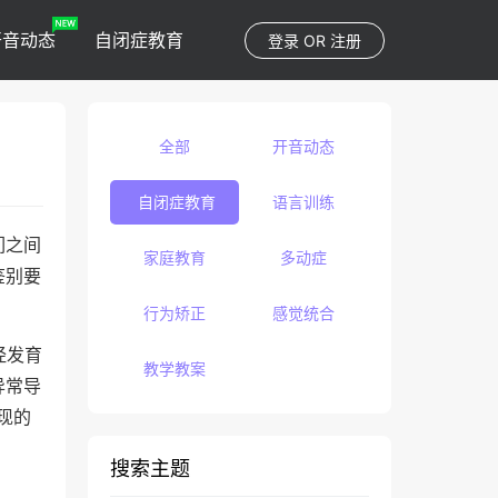
开音动态
自闭症教育
登录
OR
注册
全部
开音动态
自闭症教育
语言训练
们之间
家庭教育
多动症
鉴别要
行为矫正
感觉统合
经发育
教学教案
异常导
现的
搜索主题