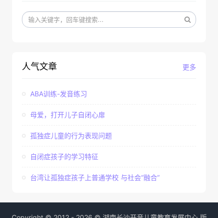
人气文章
更多
ABA训练-发音练习
母爱，打开儿子自闭心扉
孤独症儿童的行为表现问题
自闭症孩子的学习特征
台湾让孤独症孩子上普通学校 与社会“融合”
Copyright © 2012 - 2026 © 湖南长沙开音儿童教育发展中心 版