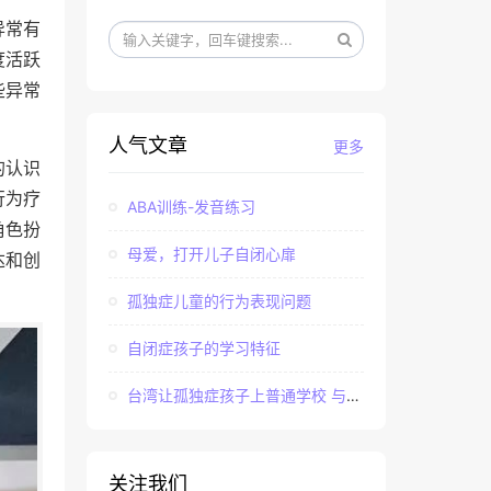
异常有
度活跃
些异常
人气文章
更多
的认识
行为疗
ABA训练-发音练习
角色扮
母爱，打开儿子自闭心扉
达和创
孤独症儿童的行为表现问题
自闭症孩子的学习特征
台湾让孤独症孩子上普通学校 与社会“融合”
关注我们