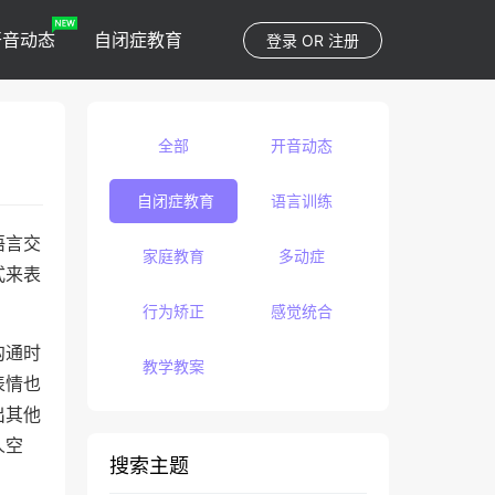
开音动态
自闭症教育
登录
OR
注册
全部
开音动态
自闭症教育
语言训练
语言交
家庭教育
多动症
式来表
行为矫正
感觉统合
沟通时
教学教案
表情也
出其他
人空
搜索主题