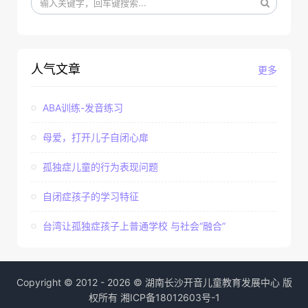
人气文章
更多
ABA训练-发音练习
母爱，打开儿子自闭心扉
孤独症儿童的行为表现问题
自闭症孩子的学习特征
台湾让孤独症孩子上普通学校 与社会“融合”
Copyright © 2012 - 2026 © 湖南长沙开音儿童教育发展中心 版
权所有
湘ICP备18012603号-1