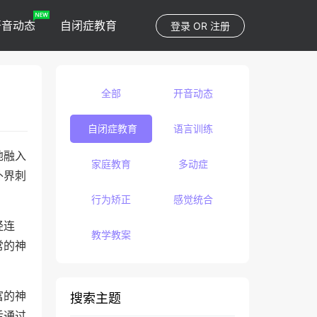
开音动态
自闭症教育
登录
OR
注册
全部
开音动态
自闭症教育
语言训练
地融入
家庭教育
多动症
外界刺
行为矫正
感觉统合
经连
教学教案
常的神
富的神
搜索主题
后通过