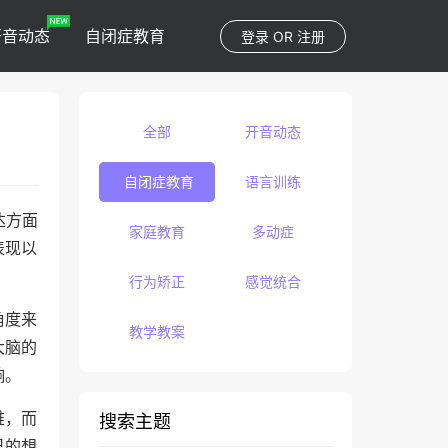
开音动态
自闭症教育
登录
OR
注册
全部
开音动态
自闭症教育
语言训练
达方面
家庭教育
多动症
表现以
行为矫正
感觉统合
角度来
教学教案
大脑的
响。
难，而
搜索主题
己的想