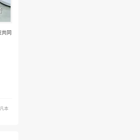
应共同
.凡本