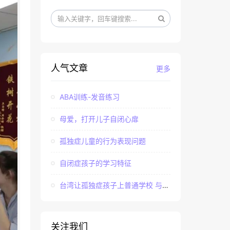
人气文章
更多
ABA训练-发音练习
母爱，打开儿子自闭心扉
孤独症儿童的行为表现问题
自闭症孩子的学习特征
台湾让孤独症孩子上普通学校 与社会“融合”
关注我们