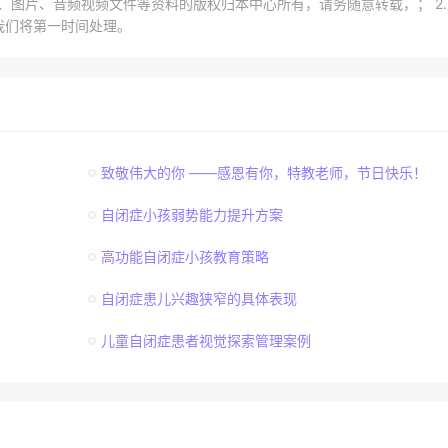
章、图片、音频视频文件等资料的版权归本中心所有，请务随意转载，； 2
我们将第一时间处理。
致敬伟大的你 ——感恩有你，特教老师，节日快乐！
自闭症小孩弱势能力提升方案
高功能自闭症小孩教育策略
自闭症患儿兴趣狭窄的具体表现
儿童自闭症患者视觉探索管理案例