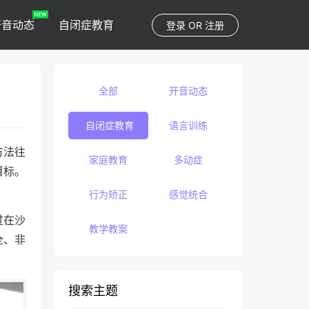
开音动态
自闭症教育
登录
OR
注册
全部
开音动态
自闭症教育
语言训练
方法往
家庭教育
多动症
目标。
行为矫正
感觉统合
过在沙
教学教案
全、非
搜索主题