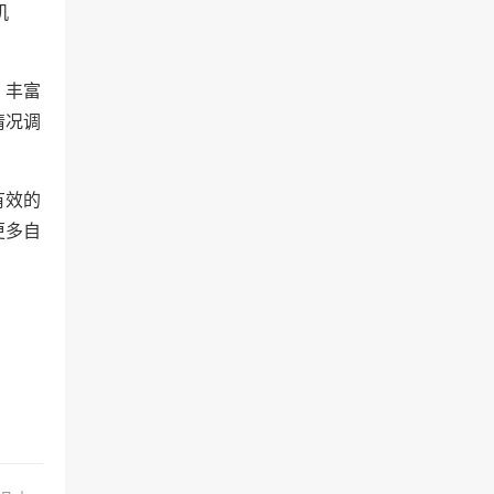
机
、丰富
情况调
有效的
更多自