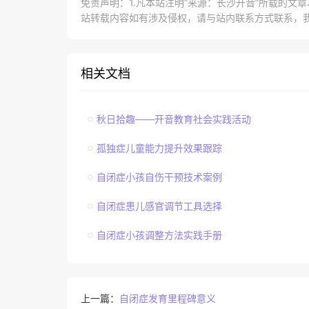
免责声明：1.凡本站注明“来源：长沙开音”所载的文
站转载内容如有涉及侵权，请与站内联系方式联系，
相关文档
秋日拾趣——开音教育社会实践活动
孤独症儿童能力提升效果跟踪
自闭症小孩自伤干预技术案例
自闭症患儿感官调节工具选择
自闭症小孩调整方法实践手册
上一篇：
自闭症发育里程碑意义