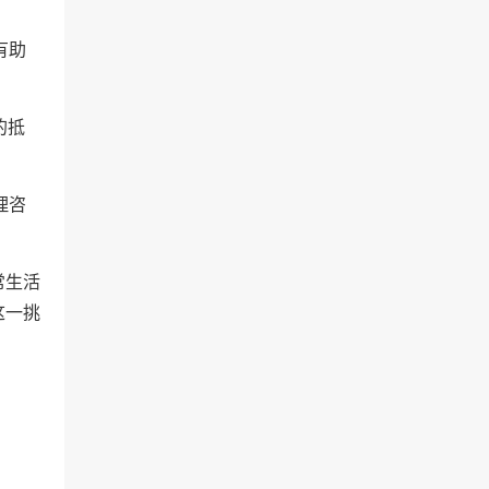
有助
的抵
理咨
常生活
这一挑