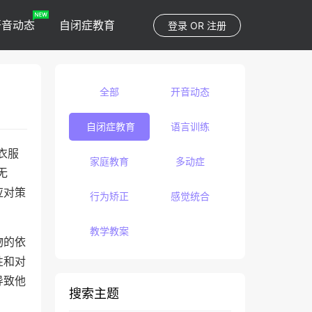
开音动态
自闭症教育
登录
OR
注册
全部
开音动态
自闭症教育
语言训练
衣服
家庭教育
多动症
无
应对策
行为矫正
感觉统合
教学教案
物的依
性和对
导致他
搜索主题