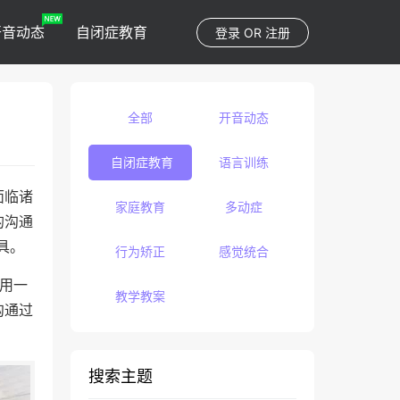
开音动态
自闭症教育
登录
OR
注册
全部
开音动态
自闭症教育
语言训练
面临诸
家庭教育
多动症
的沟通
具。
行为矫正
感觉统合
用一
教学教案
沟通过
搜索主题