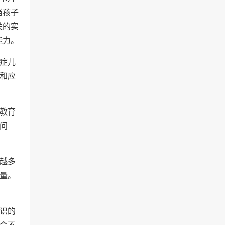
当孩子
关的实
能力。
症儿
和应
教育
问
越多
量。
识的
合不