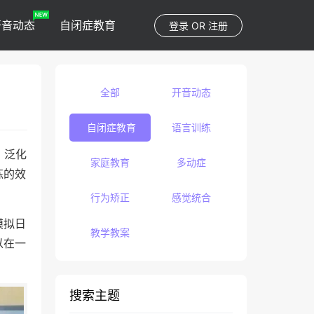
开音动态
自闭症教育
登录
OR
注册
全部
开音动态
自闭症教育
语言训练
，泛化
家庭教育
多动症
练的效
行为矫正
感觉统合
模拟日
教学教案
以在一
搜索主题