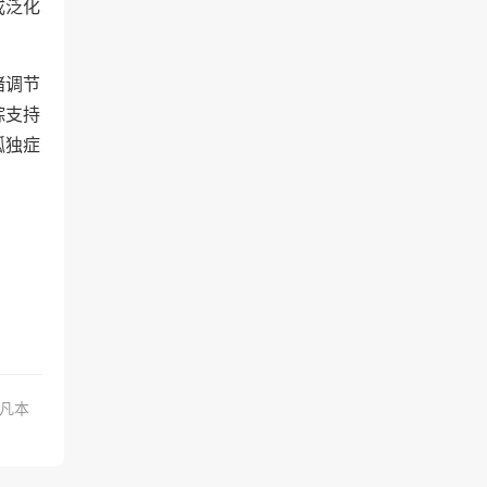
成泛化
绪调节
踪支持
孤独症
.凡本