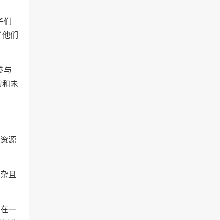
子们
了他们
参与
习和未
些资源
复杂且
。
能在一