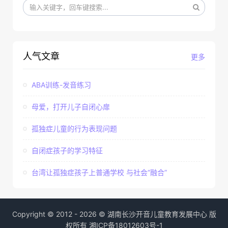
人气文章
更多
ABA训练-发音练习
母爱，打开儿子自闭心扉
孤独症儿童的行为表现问题
自闭症孩子的学习特征
台湾让孤独症孩子上普通学校 与社会“融合”
Copyright © 2012 - 2026 © 湖南长沙开音儿童教育发展中心 版
权所有
湘ICP备18012603号-1