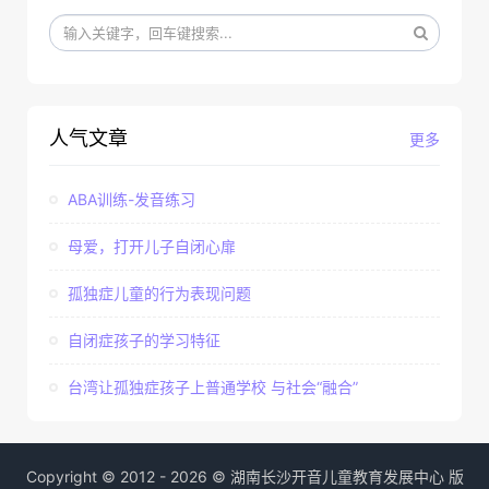
人气文章
更多
ABA训练-发音练习
母爱，打开儿子自闭心扉
孤独症儿童的行为表现问题
自闭症孩子的学习特征
台湾让孤独症孩子上普通学校 与社会“融合”
Copyright © 2012 - 2026 © 湖南长沙开音儿童教育发展中心 版