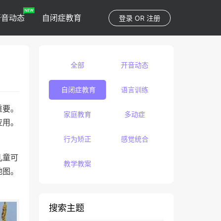
开音动态
自闭症教育
登录
OR
注册
全部
开音动态
自闭症教育
语言训练
重要。
家庭教育
多动症
应用。
行为矫正
感觉统合
儿童可
教学教案
地图。
搜索主题