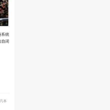
持系统
信自闭
.凡本