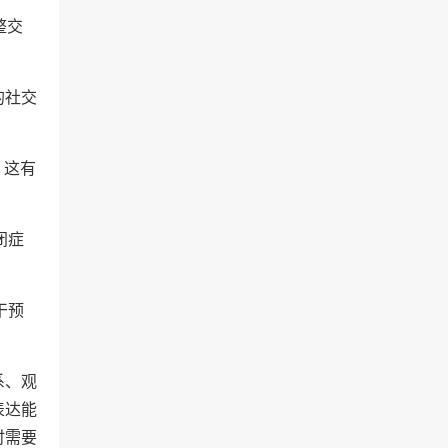
整交
的社交
。这有
闭症
干预
系、观
表达能
时需要