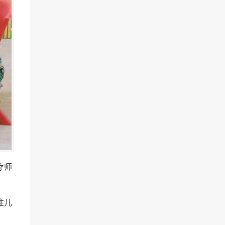
疗师
注儿