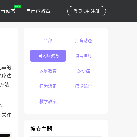
开音动态
自闭症教育
登录
OR
注册
全部
开音动态
自闭症教育
语言训练
儿童的
家庭教育
多动症
光疗法
施方法
行为矫正
感觉统合
教学教案
立一
，关注
搜索主题