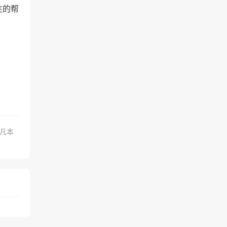
性的帮
.凡本