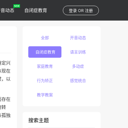
开音动态
自闭症教育
登录
OR
注册
全部
开音动态
自闭症教育
语言训练
特定兴
家庭教育
多动症
体现在
惯，以
行为矫正
感觉统合
教学教案
面存在
旋转
与孤独
搜索主题