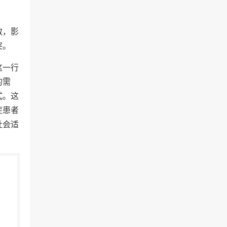
散，影
突。
这一行
的需
式。这
症患者
社会适