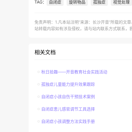
TAG：
自闭症
旋转物品
孤独症
视觉处理
免责声明：1.凡本站注明“来源：长沙开音”所载的文
站转载内容如有涉及侵权，请与站内联系方式联系，
相关文档
秋日拾趣——开音教育社会实践活动
孤独症儿童能力提升效果跟踪
自闭症小孩自伤干预技术案例
自闭症患儿感官调节工具选择
自闭症小孩调整方法实践手册