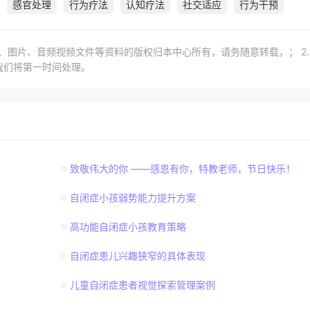
感官处理
行为疗法
认知疗法
社交适应
行为干预
章、图片、音频视频文件等资料的版权归本中心所有，请务随意转载，； 2
我们将第一时间处理。
致敬伟大的你 ——感恩有你，特教老师，节日快乐！
自闭症小孩弱势能力提升方案
高功能自闭症小孩教育策略
自闭症患儿兴趣狭窄的具体表现
儿童自闭症患者视觉探索管理案例