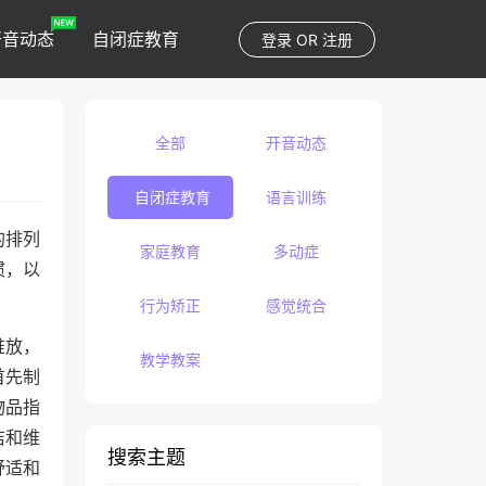
开音动态
自闭症教育
登录
OR
注册
全部
开音动态
自闭症教育
语言训练
的排列
家庭教育
多动症
惯，以
行为矫正
感觉统合
堆放，
教学教案
首先制
物品指
洁和维
搜索主题
舒适和