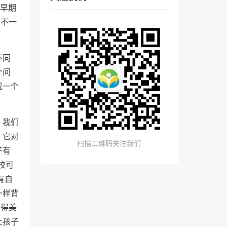
的早期
果不一
不同
个问
或一个
，我们
，它对
扫描二维码关注我们
子有
校可
有自
一样背
觉得美
让孩子