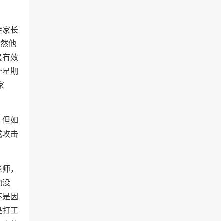
症家长
虽然他
最有效
个星期
家
。但如
或攻击
老师，
他没
不是因
是打工