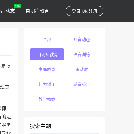
开音动态
自闭症教育
登录
OR
注册
全部
开音动态
自闭症教育
语言训练
下是博
家庭教育
多动症
行为矫正
感觉统合
发现其
教学教案
很惊
有的是
和服务
搜索主题
是寻找