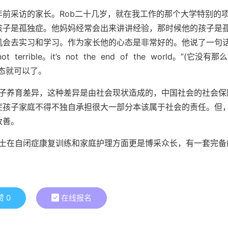
采访的家长。Rob二十几岁，就在我工作的那个大学特别的
孩子是孤独症。他妈妈经常会出来讲讲经验，那时候他的孩子是
机会去实习和学习。作为家长他的心态是非常好的。他说了一句
rrible。it’s not the end of the world。”(它没有那
态就可以了。
孩子养育差异，这种差异是由社会现状造成的，中国社会的社会保
症孩子家庭不得不独自承担很大一部分本该属于社会的责任。但
改善。
博士在自闭症康复训练和家庭护理方面更是博采众长，有一套完备
赞
0
在线报名