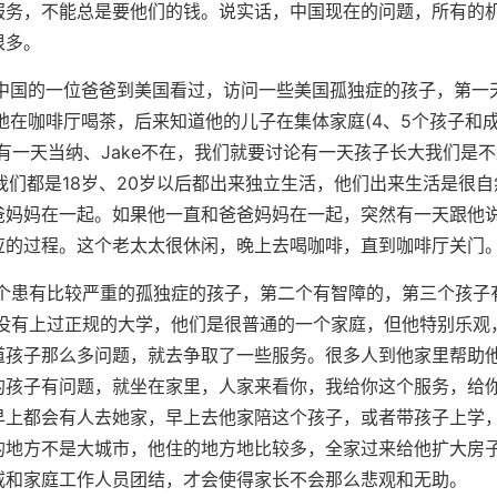
服务，不能总是要他们的钱。说实话，中国现在的问题，所有的
很多。
国的一位爸爸到美国看过，访问一些美国孤独症的孩子，第一
地在咖啡厅喝茶，后来知道他的儿子在集体家庭(4、5个孩子和
有一天当纳、Jake不在，我们就要讨论有一天孩子长大我们是
我们都是18岁、20岁以后都出来独立生活，他们出来生活是很自
爸妈妈在一起。如果他一直和爸爸妈妈在一起，突然有一天跟他
应的过程。这个老太太很休闲，晚上去喝咖啡，直到咖啡厅关门
患有比较严重的孤独症的孩子，第二个有智障的，第三个孩子
F没有上过正规的大学，他们是很普通的一个家庭，但他特别乐观
道孩子那么多问题，就去争取了一些服务。很多人到他家里帮助
的孩子有问题，就坐在家里，人家来看你，我给你这个服务，给
早上都会有人去她家，早上去他家陪这个孩子，或者带孩子上学
的地方不是大城市，他住的地方地比较多，全家过来给他扩大房
戚和家庭工作人员团结，才会使得家长不会那么悲观和无助。