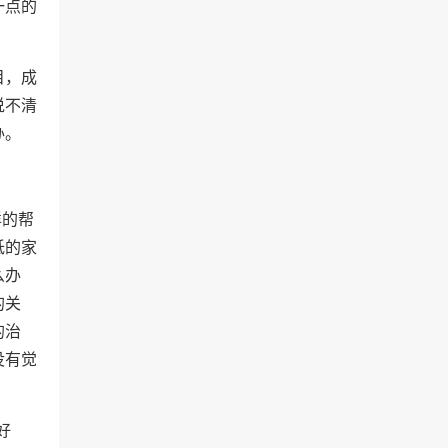
一点的
目，成
说不清
办。
样的帮
低的家
么办
的关
的治
没有觉
好