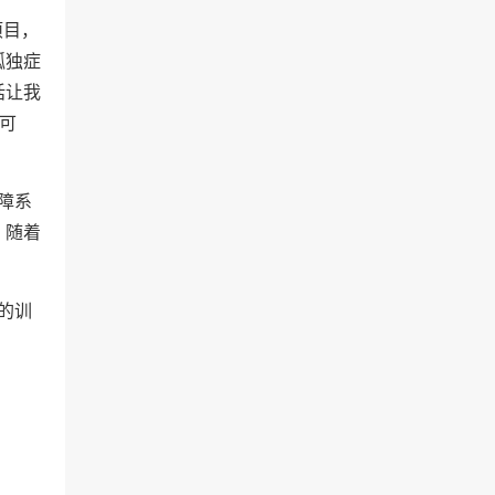
项目，
孤独症
话让我
么可
障系
，随着
的训