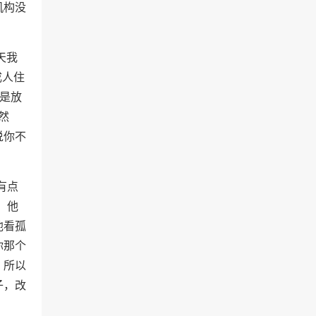
机构没
天我
成人住
不是放
然
说你不
。
有点
，他
他看孤
你那个
，所以
子，改