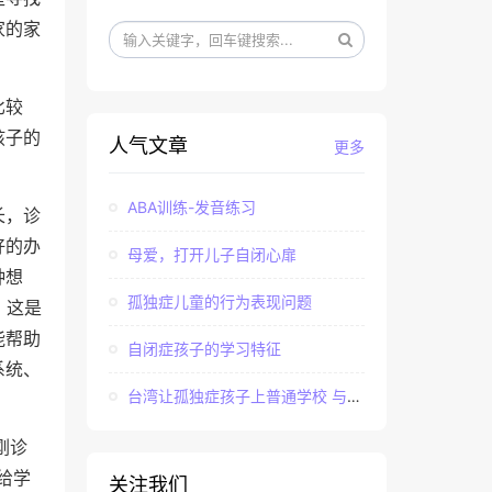
家的家
比较
孩子的
人气文章
更多
ABA训练-发音练习
长，诊
好的办
母爱，打开儿子自闭心扉
种想
孤独症儿童的行为表现问题
？这是
能帮助
自闭症孩子的学习特征
系统、
台湾让孤独症孩子上普通学校 与社会“融合”
刚诊
给学
关注我们