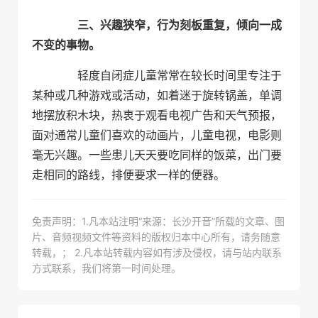
三、兴趣狭窄，行为刻板重复，倾向一成
不变的事物。
轻度自闭症儿童常常在较长时间里专注于
某种或几种游戏或活动，如着迷于旋转锅盖，单调
地摆放积木块，热衷于观看电视广告和天气预报，
面对通常儿童们喜欢的动画片，儿童电视，电影则
毫无兴趣。一些患儿天天要吃同样的饭菜，出门要
走相同的路线，排便要求一样的便器。
免责声明：1.凡本站注明“来源：长沙开音”所载的文章、图
片、音频视频文件等资料的版权归本中心所有，请务随意
转载，； 2.凡本站转载内容如有涉及侵权，请与站内联系
方式联系，我们将第一时间处理。