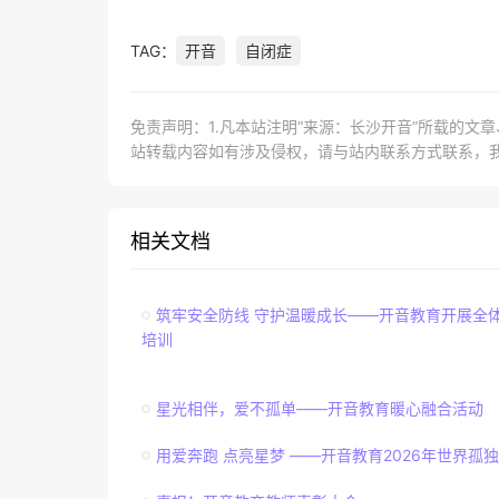
TAG：
开音
自闭症
免责声明：1.凡本站注明“来源：长沙开音”所载的文
站转载内容如有涉及侵权，请与站内联系方式联系，
相关文档
筑牢安全防线 守护温暖成长——开音教育开展全
培训
星光相伴，爱不孤单——开音教育暖心融合活动
用爱奔跑 点亮星梦 ——开音教育2026年世界孤