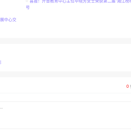
喜报！开音教育中心主任毕晓芳女士荣获第二届“湘江榜
号
展中心交
影
0