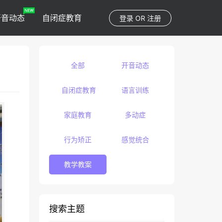
开音动态
自闭症教育
登录
OR
注册
全部
开音动态
自闭症教育
语言训练
家庭教育
多动症
行为矫正
感觉统合
教学教案
搜索主题