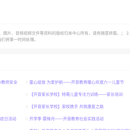
章、图片、音频视频文件等资料的版权归本中心所有，请务随意转载，； 2
我们将第一时间处理。
体教师安全
童心绽放 为爱护航——开音教育暖心欢度六一儿童节
【开音家长学校】特需儿童专注力训练——家长培训
【开音家长学校】家校携手 共筑康复之路
独症日活动
开学季·雷锋月——开音教育社会实践活动