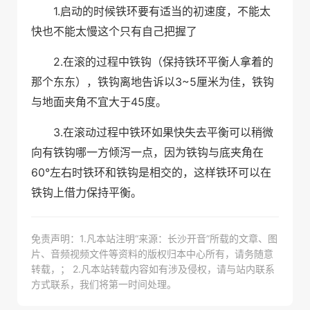
1.
启动的时候铁环要有适当的初速度，不能太
快也不能太慢这个只有自己把握了
2.
在滚的过程中铁钩（保持铁环平衡人拿着的
3~5
那个东东），铁钩离地告诉以
厘米为佳，铁钩
45
与地面夹角不宜大于
度。
3.
在滚动过程中铁环如果快失去平衡可以稍微
向有铁钩哪一方倾泻一点，因为铁钩与底夹角在
60°
左右时铁环和铁钩是相交的，这样铁环可以在
铁钩上借力保持平衡。
免责声明：1.凡本站注明“来源：长沙开音”所载的文章、图
片、音频视频文件等资料的版权归本中心所有，请务随意
转载，； 2.凡本站转载内容如有涉及侵权，请与站内联系
方式联系，我们将第一时间处理。