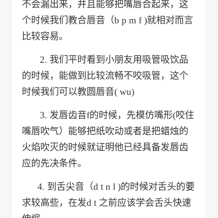
不会
漏
出来
，
并且能够把嘴唇合起来
，
这
个时候我们
教合唇音（
b p m f )
就相对而言
比较容易
。
2.
我们平时看到小朋友用吸管
吸饮品
的时候，
能做到比较流畅不
咬
吸管
，
这个
时候我们可以
教圆唇音
( wu)
3. 发唇齿音
f
的时候，先模仿嘴形
(
咬住
嘴唇吹气）
能够把纸吹动或者是把蜡烛的
火焰吹灭的时候就证明他已经具备发唇齿
应的先决条件。
4.
到舌尖音（
d t n l )
的时候对舌头的要
求较高些，在发
d t
之前应该学会舌头快速