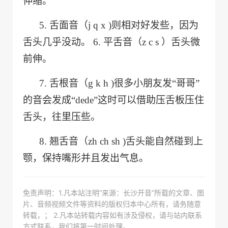
伸缩。
5.
舌面音（
j q x )
则相对好发些，因为
舌头几乎没动。
6. 平舌音（
z c s
）舌头微
前伸。
7.
舌根音（
g k h )
很多小朋友发“哥哥”
的音会发成“
dede
”这时可以借助压舌板压住
舌头，往里压些。
8.
翘舌音（
zh ch sh )
舌头能自然碰到上
颚，保持嘴形并且发出气息。
免责声明：1.凡本站注明“来源：长沙开音”所载的文章、图
片、音频视频文件等资料的版权归本中心所有，请务随意
转载，； 2.凡本站转载内容如有涉及侵权，请与站内联系
方式联系，我们将第一时间处理。