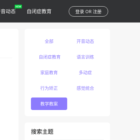
开音动态
自闭症教育
登录
OR
注册
全部
开音动态
自闭症教育
语言训练
家庭教育
多动症
行为矫正
感觉统合
教学教案
搜索主题