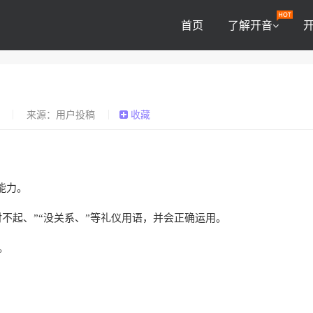
首页
了解开音
0
来源：用户投稿
收藏
能力。
“对不起、”“没关系、”等礼仪用语，并会正确运用。
。