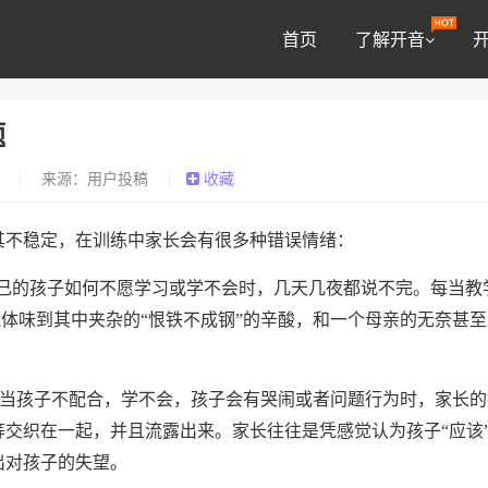
首页
了解开音
题
0
来源：用户投稿
收藏
其不稳定，在训练中家长会有很多种错误情绪：
自己的孩子如何不愿学习或学不会时，几天几夜都说不完。每当教
能体味到其中夹杂的“恨铁不成钢”的辛酸，和一个母亲的无奈甚
当孩子不配合，学不会，孩子会有哭闹或者问题行为时，家长的
交织在一起，并且流露出来。家长往往是凭感觉认为孩子“应该
出对孩子的失望。