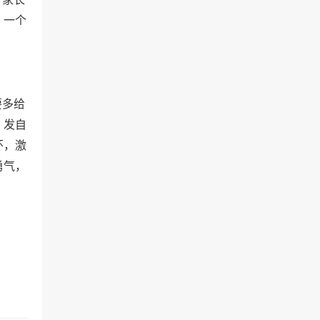
，一个
要多给
，发自
环，激
勇气，