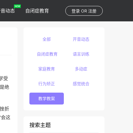
开音动态
自闭症教育
登录
OR
注册
全部
开音动态
自闭症教育
语言训练
家庭教育
多动症
学受
行为矫正
感觉统合
至是绝
教学教案
挫折
”会这
搜索主题