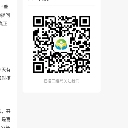
”看
的提问
真正
昨天有
是对孩
扫描二维码关注我们
低，甚
；是喜
。家长