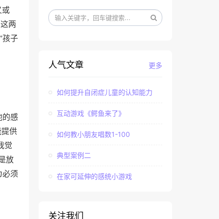
又或
，这两
”孩子
人气文章
更多
如何提升自闭症儿童的认知能力
互动游戏《鳄鱼来了》
他的感
能提供
如何教小朋友唱数1-100
我觉
典型案例二
是放
为必须
在家可延伸的感统小游戏
关注我们