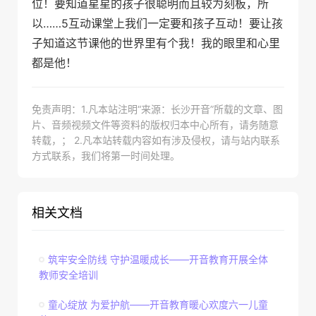
位！要知道星星的孩子很聪明而且较为刻板，所
以……5互动课堂上我们一定要和孩子互动！要让孩
子知道这节课他的世界里有个我！我的眼里和心里
都是他！
免责声明：1.凡本站注明“来源：长沙开音”所载的文章、图
片、音频视频文件等资料的版权归本中心所有，请务随意
转载，； 2.凡本站转载内容如有涉及侵权，请与站内联系
方式联系，我们将第一时间处理。
相关文档
筑牢安全防线 守护温暖成长——开音教育开展全体
教师安全培训
童心绽放 为爱护航——开音教育暖心欢度六一儿童