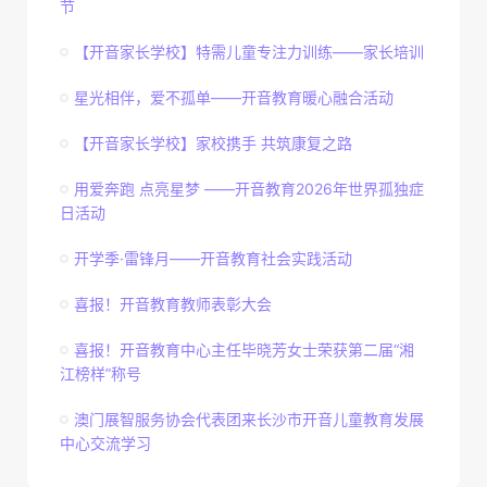
节
【开音家长学校】特需儿童专注力训练——家长培训
星光相伴，爱不孤单——开音教育暖心融合活动
【开音家长学校】家校携手 共筑康复之路
用爱奔跑 点亮星梦 ——开音教育2026年世界孤独症
日活动
开学季·雷锋月——开音教育社会实践活动
喜报！开音教育教师表彰大会
喜报！开音教育中心主任毕晓芳女士荣获第二届“湘
江榜样”称号
澳门展智服务协会代表团来长沙市开音儿童教育发展
中心交流学习